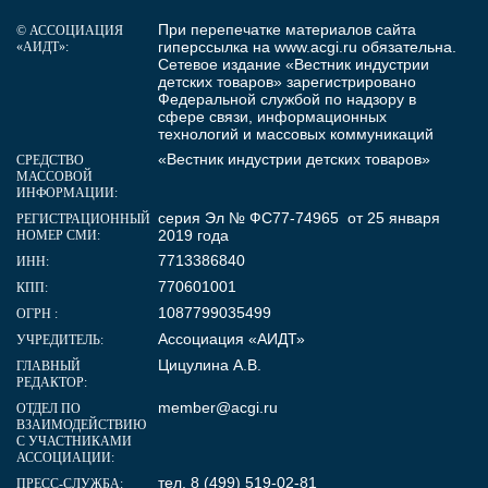
При перепечатке материалов сайта
© АССОЦИАЦИЯ
гиперссылка на
www.acgi.ru
обязательна.
«АИДТ»:
Сетевое издание «Вестник индустрии
детских товаров» зарегистрировано
Федеральной службой по надзору в
сфере связи, информационных
технологий и массовых коммуникаций
«Вестник индустрии детских товаров»
СРЕДСТВО
МАССОВОЙ
ИНФОРМАЦИИ:
серия Эл № ФС77-74965 от 25 января
РЕГИСТРАЦИОННЫЙ
2019 года
НОМЕР СМИ:
7713386840
ИНН:
770601001
КПП:
1087799035499
ОГРН :
Ассоциация «АИДТ»
УЧРЕДИТЕЛЬ:
Цицулина А.В.
ГЛАВНЫЙ
РЕДАКТОР:
member@acgi.ru
ОТДЕЛ ПО
ВЗАИМОДЕЙСТВИЮ
С УЧАСТНИКАМИ
АССОЦИАЦИИ:
тел. 8 (499) 519-02-81
ПРЕСС-СЛУЖБА: