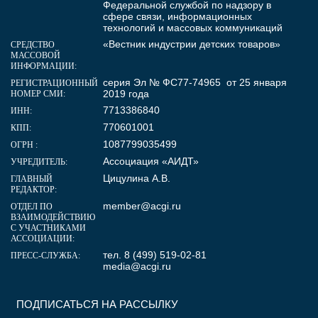
Федеральной службой по надзору в
сфере связи, информационных
технологий и массовых коммуникаций
«Вестник индустрии детских товаров»
СРЕДСТВО
МАССОВОЙ
ИНФОРМАЦИИ:
серия Эл № ФС77-74965 от 25 января
РЕГИСТРАЦИОННЫЙ
2019 года
НОМЕР СМИ:
7713386840
ИНН:
770601001
КПП:
1087799035499
ОГРН :
Ассоциация «АИДТ»
УЧРЕДИТЕЛЬ:
Цицулина А.В.
ГЛАВНЫЙ
РЕДАКТОР:
member@acgi.ru
ОТДЕЛ ПО
ВЗАИМОДЕЙСТВИЮ
С УЧАСТНИКАМИ
АССОЦИАЦИИ:
тел. 8 (499) 519-02-81
ПРЕСС-СЛУЖБА:
media@acgi.ru
ПОДПИСАТЬСЯ НА РАССЫЛКУ