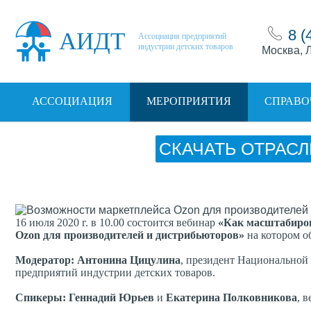
8 (
АИДТ
Ассоциация предприятий
индустрии детских товаров
Москва, Л
АССОЦИАЦИЯ
МЕРОПРИЯТИЯ
СПРАВО
СКАЧАТЬ ОТРАСЛ
16 июля 2020 г. в 10.00 состоится вебинар
«Как масштабиров
Ozon для производителей и дистрибьюторов»
на котором
о
Модератор: Антонина Цицулина
, президент Национальной
предприятий индустрии детских товаров.
Спикеры:
Геннадий Юрьев
и
Екатерина Полковникова
,
в