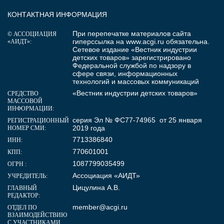
КОНТАКТНАЯ ИНФОРМАЦИЯ
При перепечатке материалов сайта
© АССОЦИАЦИЯ
гиперссылка на
www.acgi.ru
обязательна.
«АИДТ»:
Сетевое издание «Вестник индустрии
детских товаров» зарегистрировано
Федеральной службой по надзору в
сфере связи, информационных
технологий и массовых коммуникаций
«Вестник индустрии детских товаров»
СРЕДСТВО
МАССОВОЙ
ИНФОРМАЦИИ:
серия Эл № ФС77-74965 от 25 января
РЕГИСТРАЦИОННЫЙ
2019 года
НОМЕР СМИ:
7713386840
ИНН:
770601001
КПП:
1087799035499
ОГРН :
Ассоциация «АИДТ»
УЧРЕДИТЕЛЬ:
Цицулина А.В.
ГЛАВНЫЙ
РЕДАКТОР:
member@acgi.ru
ОТДЕЛ ПО
ВЗАИМОДЕЙСТВИЮ
С УЧАСТНИКАМИ