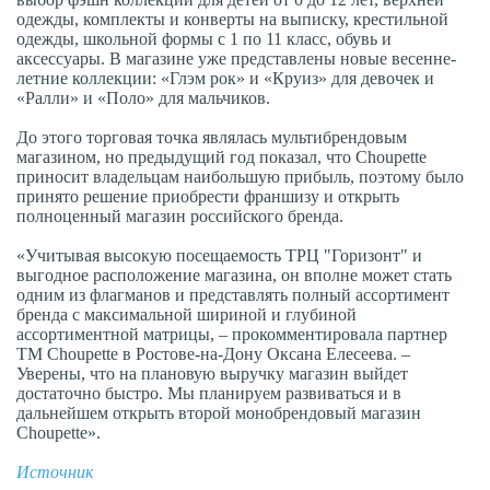
одежды, комплекты и конверты на выписку, крестильной
одежды, школьной формы с 1 по 11 класс, обувь и
аксессуары. В магазине уже представлены новые весенне-
летние коллекции: «Глэм рок» и «Круиз» для девочек и
«Ралли» и «Поло» для мальчиков.
До этого торговая точка являлась мультибрендовым
магазином, но предыдущий год показал, что Choupette
приносит владельцам наибольшую прибыль, поэтому было
принято решение приобрести франшизу и открыть
полноценный магазин российского бренда.
«Учитывая высокую посещаемость ТРЦ "Горизонт" и
выгодное расположение магазина, он вполне может стать
одним из флагманов и представлять полный ассортимент
бренда с максимальной шириной и глубиной
ассортиментной матрицы, – прокомментировала партнер
ТМ Choupette в Ростове-на-Дону Оксана Елесеева. –
Уверены, что на плановую выручку магазин выйдет
достаточно быстро. Мы планируем развиваться и в
дальнейшем открыть второй монобрендовый магазин
Choupette».
Источник