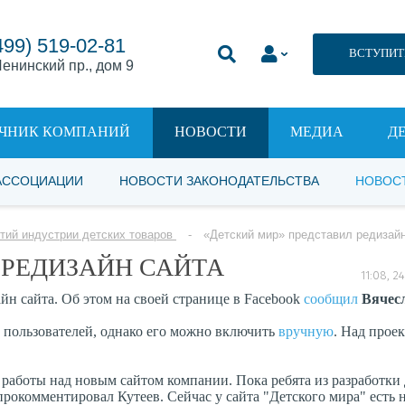
499) 519-02-81
ВСТУПИТ
енинский пр., дом 9
ЧНИК КОМПАНИЙ
НОВОСТИ
МЕДИА
Д
АССОЦИАЦИИ
НОВОСТИ ЗАКОНОДАТЕЛЬСТВА
НОВОС
тий индустрии детских товаров
«Детский мир» представил редизайн
 РЕДИЗАЙН САЙТА
11:08, 
н сайта. Об этом на своей странице в Facebook
сообщил
Вячесл
 пользователей, однако его можно включить
вручную
. Над прое
 работы над новым сайтом компании. Пока ребята из разработки
прокомментировал Кутеев. Сейчас у сайта "Детского мира" есть