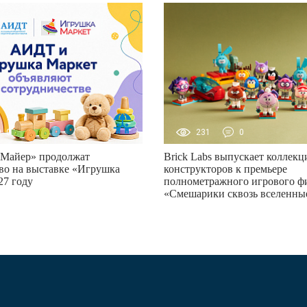
0
231
0
Майер» продолжат
Brick Labs выпускает коллек
во на выставке «Игрушка
конструкторов к премьере
27 году
полнометражного игрового ф
«Смешарики сквозь вселенны