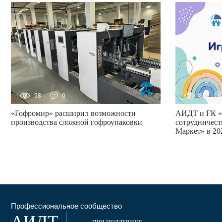
58
0
86
«Гофромир» расширил возможности
АИДТ и ГК «
производства сложной гофроупаковки
сотрудничест
Маркет» в 20
Профессиональное сообщество
АИДТ