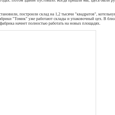
годах. Потом здание пустовало. Когда пришли мы, здесь были р
становили, построили склад на 1,2 тысячи "квадратов", котельну
фабрики "Томик" уже работают склады и упаковочный цех. В бл
а фабрика начнет полностью работать на новых площадях.