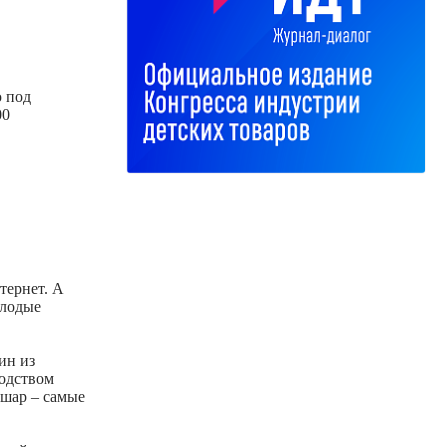
 под
00
тернет. А
олодые
ин из
водством
 шар – самые