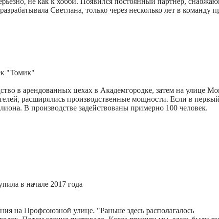
ерьезно, не как к хобби. Появился постоянный партнер, снабжа
зрабатывала Светлана, только через несколько лет в команду 
ек "Томик"
одство в арендованных цехах в Академгородке, затем на улице М
телей, расширялись производственные мощности. Если в первый
иллиона. В производстве задействованы примерно 100 человек.
ила в начале 2017 года
ния на Профсоюзной улице. "Раньше здесь располагалось