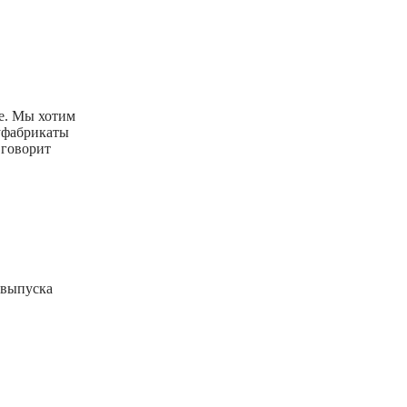
ге. Мы хотим
луфабрикаты
 говорит
 выпуска