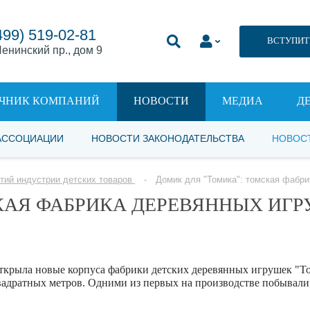
499) 519-02-81
ВСТУПИТ
енинский пр., дом 9
ЧНИК КОМПАНИЙ
НОВОСТИ
МЕДИА
Д
АССОЦИАЦИИ
НОВОСТИ ЗАКОНОДАТЕЛЬСТВА
НОВОС
тий индустрии детских товаров
Домик для "Томика": томская фабр
КАЯ ФАБРИКА ДЕРЕВЯННЫХ ИГ
ткрыла новые корпуса фабрики детских деревянных игрушек "Т
квадратных метров. Одними из первых на производстве побывали