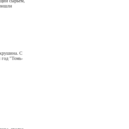
ющий сырьем,
пришли
окрушина. С
 год "Томь-