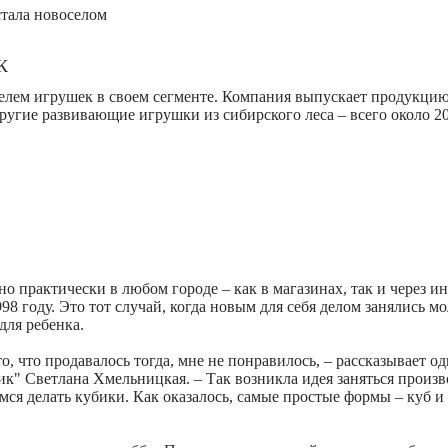
К
лем игрушек в своем сегменте. Компания выпускает продукцию
ругие развивающие игрушки из сибирского леса – всего около 2
 практически в любом городе – как в магазинах, так и через ин
8 году. Это тот случай, когда новым для себя делом занялись м
для ребенка.
то, что продавалось тогда, мне не понравилось, – рассказывает од
ик" Светлана Хмельницкая. – Так возникла идея заняться произ
мся делать кубики. Как оказалось, самые простые формы – куб и