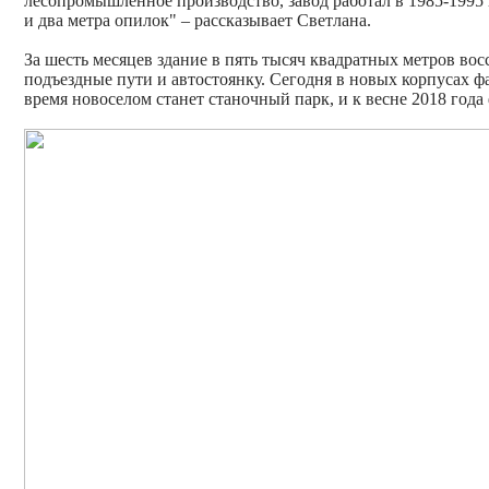
лесопромышленное производство, завод работал в 1985-1995 
и два метра опилок" – рассказывает Светлана.
За шесть месяцев здание в пять тысяч квадратных метров вос
подъездные пути и автостоянку. Сегодня в новых корпусах 
время новоселом станет станочный парк, и к весне 2018 год