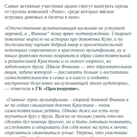
Самые активные участники акции смогут выиграть призы
от группы компаний «Рики», среди которых мягкие
игрушки домовых и билеты в кино.
«Отечественная мультипликация нисколько не уступает
мировой, и „Финник“ тому яркое подтверждение. Старшее
поколение выросло на истории про домовенка Кузю, и по
достоинству оценит добрый юмор и просветительский
потенциал современного и красочного мультфильма, ну а
юным зрителям точно понравится образ самостоятельной
и решительной Кристины и ее нового озорного, но
заботливого друга. Школа Финника — это образовательная
акция, задача которой — рассказать больше о воспитании
самостоятельности в семье и в классе и поднять
настроение безусловно заслуживающей этого аудитории»,
— отметили в
Г
К «Просвещение».
«Главные герои мультфильма – озорной домовой Финник и
не по годам смышленая девочка Кристина – очень
самостоятельные ребята. Однако даже им есть чему
поучиться друг у друга. Важно не только уметь что-то
сделать без помощи другого, но и быть готовым познавать,
исследовать и открывать для себя новое на пути к мечте,
стремиться становиться лучше. Уверена, что участники