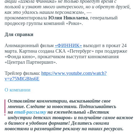
акции «Школа Финника» не только проведут время с
пользой и узнают много интересного, но и обретут друзей,
как это удалось нашим персонажам»,
—
прокомментировала
Юлия Николаева
, генеральный
продюсер группы компаний «Рики».
Для справки
Анимационный фильм
«ФИННИК»
выходит в прокат 24
марта.
Картина создана СКА «Петербург» при поддержке
«Фонда кино», прокатчиком выступит кинокомпания
«Централ Партнершип».
Трейлер фильма:
https://www.youtube.com/watch?
v=z75MlGBhs6E
О компании
Оставляйте комментарии,
высказывайте свое
мнение
. Следите за новостями. Подписывайтесь
на
email-рассылку
на еженедельный «Вестник
индустрии детских товаров» и получайте самое важное
о бизнесе в удобном формате! Делитесь своими
новостями и размещайте рекламу на наших ресурсах.