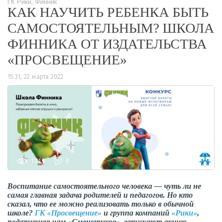
ГК Рики, Финник
КАК НАУЧИТЬ РЕБЕНКА БЫТЬ
САМОСТОЯТЕЛЬНЫМ? ШКОЛА
ФИННИКА ОТ ИЗДАТЕЛЬСТВА
«ПРОСВЕЩЕНИЕ»
15:31, 22 марта 2022
1719
0
Воспитание самостоятельного человека — чуть ли не
самая главная задача родителей и педагогов. Но кто
сказал, что ее можно реализовать только в обычной
школе?
ГК «Просвещение»
и группа компаний
«Рики»
,
подарившая нам «Смешариков», запускают акцию