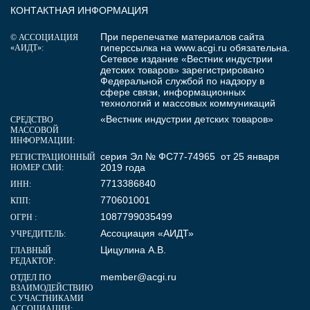
КОНТАКТНАЯ ИНФОРМАЦИЯ
При перепечатке материалов сайта
© АССОЦИАЦИЯ
гиперссылка на
www.acgi.ru
обязательна.
«АИДТ»:
Сетевое издание «Вестник индустрии
детских товаров» зарегистрировано
Федеральной службой по надзору в
сфере связи, информационных
технологий и массовых коммуникаций
«Вестник индустрии детских товаров»
СРЕДСТВО
МАССОВОЙ
ИНФОРМАЦИИ:
серия Эл № ФС77-74965 от 25 января
РЕГИСТРАЦИОННЫЙ
2019 года
НОМЕР СМИ:
7713386840
ИНН:
770601001
КПП:
1087799035499
ОГРН :
Ассоциация «АИДТ»
УЧРЕДИТЕЛЬ:
Цицулина А.В.
ГЛАВНЫЙ
РЕДАКТОР:
member@acgi.ru
ОТДЕЛ ПО
ВЗАИМОДЕЙСТВИЮ
С УЧАСТНИКАМИ
АССОЦИАЦИИ: