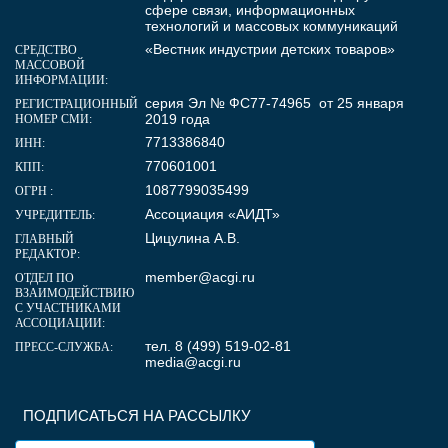
сфере связи, информационных
технологий и массовых коммуникаций
«Вестник индустрии детских товаров»
СРЕДСТВО
МАССОВОЙ
ИНФОРМАЦИИ:
серия Эл № ФС77-74965 от 25 января
РЕГИСТРАЦИОННЫЙ
2019 года
НОМЕР СМИ:
7713386840
ИНН:
770601001
КПП:
1087799035499
ОГРН :
Ассоциация «АИДТ»
УЧРЕДИТЕЛЬ:
Цицулина А.В.
ГЛАВНЫЙ
РЕДАКТОР:
member@acgi.ru
ОТДЕЛ ПО
ВЗАИМОДЕЙСТВИЮ
С УЧАСТНИКАМИ
АССОЦИАЦИИ:
тел. 8 (499) 519-02-81
ПРЕСС-СЛУЖБА:
media@acgi.ru
ПОДПИСАТЬСЯ НА РАССЫЛКУ