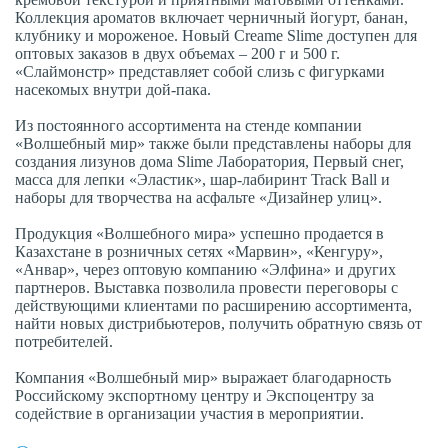
Коллекция ароматов включает черничный йогурт, банан,
клубнику и мороженое. Новый Creame Slime доступен для
оптовых заказов в двух объемах – 200 г и 500 г.
«Слаймонстр» представляет собой слизь с фигурками
насекомых внутри дой-пака.
Из постоянного ассортимента на стенде компании
«Волшебный мир» также были представлены наборы для
создания лизунов дома Slime Лаборатория, Первый снег,
масса для лепки «Эластик», шар-лабиринт Track Ball и
наборы для творчества на асфальте «Дизайнер улиц».
Продукция «Волшебного мира» успешно продается в
Казахстане в розничных сетях «Марвин», «Кенгуру»,
«Анвар», через оптовую компанию «Элфина» и других
партнеров. Выставка позволила провести переговоры с
действующими клиентами по расширению ассортимента,
найти новых дистрибьютеров, получить обратную связь от
потребителей.
Компания «Волшебный мир» выражает благодарность
Российскому экспортному центру и Экспоцентру за
содействие в организации участия в мероприятии.