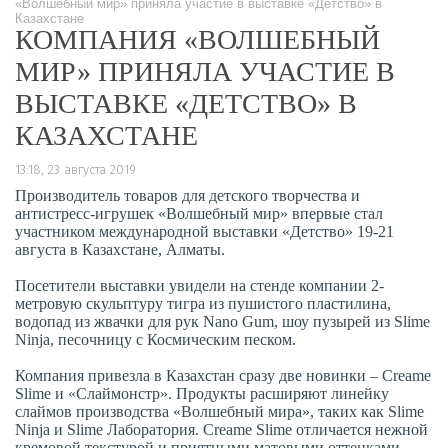
«Волшебный мир» приняла участие в выставке «Детство» в
Казахстане
КОМПАНИЯ «ВОЛШЕБНЫЙ
МИР» ПРИНЯЛА УЧАСТИЕ В
ВЫСТАВКЕ «ДЕТСТВО» В
КАЗАХСТАНЕ
13:18, 23 августа 2019
Производитель товаров для детского творчества и
антистресс-игрушек «Волшебный мир» впервые стал
участником международной выставки «Детство» 19-21
августа в Казахстане, Алматы.
Посетители выставки увидели на стенде компании 2-
метровую скульптуру тигра из пушистого пластилина,
водопад из жвачки для рук Nano Gum, шоу пузырей из Slime
Ninja, песочницу с Космическим песком.
Компания привезла в Казахстан сразу две новинки – Creame
Slime и «Слаймонстр». Продукты расширяют линейку
слаймов производства «Волшебный мира», таких как Slime
Ninja и Slime Лаборатория. Creame Slime отличается нежной
кремовой текстурой и приятными матовыми оттенками.