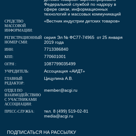
Федеральной службой по надзору в
сфере связи, информационных
технологий и массовых коммуникаций
«Вестник индустрии детских товаров»
СРЕДСТВО
МАССОВОЙ
ИНФОРМАЦИИ:
серия Эл № ФС77-74965 от 25 января
РЕГИСТРАЦИОННЫЙ
2019 года
НОМЕР СМИ:
7713386840
ИНН:
770601001
КПП:
1087799035499
ОГРН :
Ассоциация «АИДТ»
УЧРЕДИТЕЛЬ:
Цицулина А.В.
ГЛАВНЫЙ
РЕДАКТОР:
member@acgi.ru
ОТДЕЛ ПО
ВЗАИМОДЕЙСТВИЮ
С УЧАСТНИКАМИ
АССОЦИАЦИИ:
тел. 8 (499) 519-02-81
ПРЕСС-СЛУЖБА:
media@acgi.ru
ПОДПИСАТЬСЯ НА РАССЫЛКУ