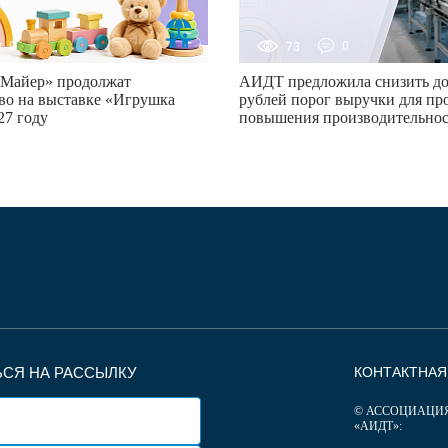
0
73
0
Майер» продолжат
АИДТ предложила снизить до
во на выставке «Игрушка
рублей порог выручки для пр
27 году
повышения производительно
СЯ НА РАССЫЛКУ
КОНТАКТНА
© АССОЦИАЦИ
«АИДТ»: