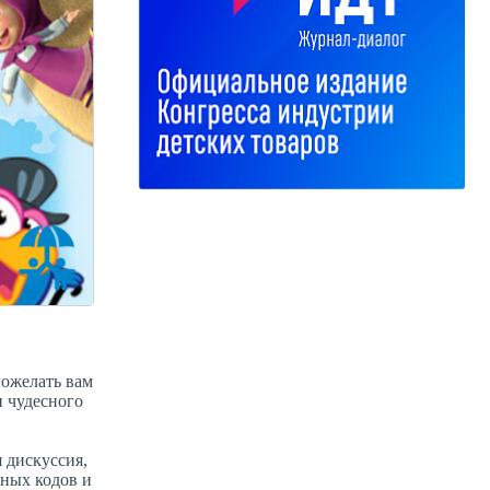
пожелать вам
и чудесного
 дискуссия,
рных кодов и