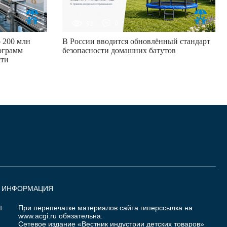
93
0
 200 млн
В России вводится обновлённый стандарт
ограмм
безопасности домашних батутов
сти
Я ИНФОРМАЦИЯ
При перепечатке материалов сайта гиперссылка на
Я
www.acgi.ru
обязательна.
Сетевое издание «Вестник индустрии детских товаров»