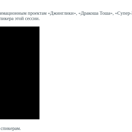
 анимационным проектам «Джинглики», «Дракоша Тоша», «Супер
пикера этой сессии.
 спикерам.