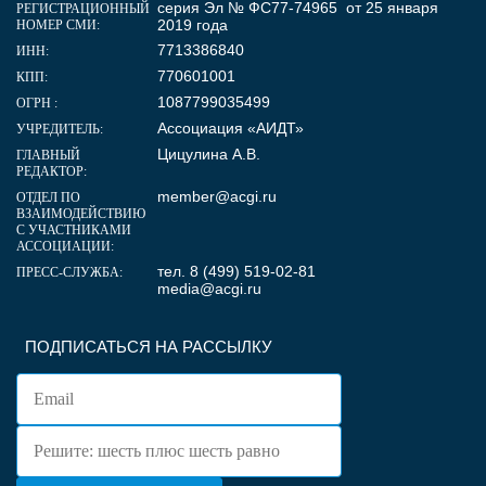
серия Эл № ФС77-74965 от 25 января
РЕГИСТРАЦИОННЫЙ
2019 года
НОМЕР СМИ:
7713386840
ИНН:
770601001
КПП:
1087799035499
ОГРН :
Ассоциация «АИДТ»
УЧРЕДИТЕЛЬ:
Цицулина А.В.
ГЛАВНЫЙ
РЕДАКТОР:
member@acgi.ru
ОТДЕЛ ПО
ВЗАИМОДЕЙСТВИЮ
С УЧАСТНИКАМИ
АССОЦИАЦИИ:
тел. 8 (499) 519-02-81
ПРЕСС-СЛУЖБА:
media@acgi.ru
ПОДПИСАТЬСЯ НА РАССЫЛКУ