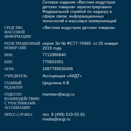
Сетевое издание «Вестник индустрии
детских товаров» зарегистрировано
Федеральной службой по надзору в
сфере связи, информационных
технологий и массовых коммуникаций
«Вестник индустрии детских товаров»
СРЕДСТВО
МАССОВОЙ
ИНФОРМАЦИИ:
серия Эл № ФС77-74965 от 25 января
РЕГИСТРАЦИОННЫЙ
2019 года
НОМЕР СМИ:
7713386840
ИНН:
770601001
КПП:
1087799035499
ОГРН :
Ассоциация «АИДТ»
УЧРЕДИТЕЛЬ:
Цицулина А.В.
ГЛАВНЫЙ
РЕДАКТОР:
member@acgi.ru
ОТДЕЛ ПО
ВЗАИМОДЕЙСТВИЮ
С УЧАСТНИКАМИ
АССОЦИАЦИИ:
тел. 8 (499) 519-02-81
ПРЕСС-СЛУЖБА:
media@acgi.ru