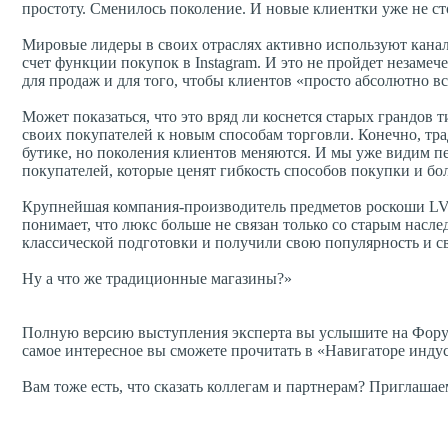
простоту. Сменилось поколение. И новые клиентки уже не сто
Мировые лидеры в своих отраслях активно используют канал
счет функции покупок в Instagram. И это не пройдет незамеч
для продаж и для того, чтобы клиентов «просто абсолютно вс
Может показаться, что это вряд ли коснется старых грандов 
своих покупателей к новым способам торговли. Конечно, тр
бутике, но поколения клиентов меняются. И мы уже видим п
покупателей, которые ценят гибкость способов покупки и б
Крупнейшая компания-производитель предметов роскоши LV
понимает, что люкс больше не связан только со старым насле
классической подготовки и получили свою популярность и св
Ну а что же традиционные магазины?»
Полную версию выступления эксперта вы услышите на Форум
самое интересное вы сможете прочитать в «Навигаторе индус
Вам тоже есть, что сказать коллегам и партнерам? Приглашае