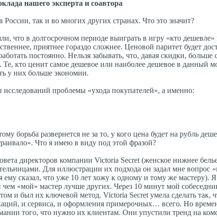
клада нашего эксперта и соавтора
 России, так и во многих других странах. Что это значит?
и, что в долгосрочном периоде выиграть в игру «кто дешевле» н
ественнее, приятнее гораздо сложнее. Ценовой паритет будет дос
работать постоянно. Нельзя забывать, что, давая скидки, больше 
. Те, кто ценит самое дешевое или наиболее дешевое в данный м
ть у них больше экономии.
ты исследований проблемы «ухода покупателей», а именно:
у борьба развернется не за то, у кого цена будет на рубль дешев
раивало». Что я имею в виду под этой фразой?
вета директоров компании Victoria Secret (женское нижнее белье
тельницами. Для иллюстрации их подхода он задал мне вопрос 
 ему сказал, что уже 10 лет хожу к одному и тому же мастеру). Я
и чем «мой» мастер лучше других. Через 10 минут мой собеседник
том и был их ключевой метод. Victoria Secret умела сделать так, 
окаций, и сервиса, и оформления примерочных… всего. Но време
имании того, что нужно их клиентам. Они упустили тренд на ком