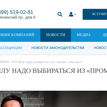
499) 519-02-81
ВСТУПИТ
енинский пр., дом 9
ЧНИК КОМПАНИЙ
НОВОСТИ
МЕДИА
Д
АССОЦИАЦИИ
НОВОСТИ ЗАКОНОДАТЕЛЬСТВА
НОВОС
КИН: «Ритейлу надо выбираться из «промо- ловушки»
ЛУ НАДО ВЫБИРАТЬСЯ ИЗ «ПРО