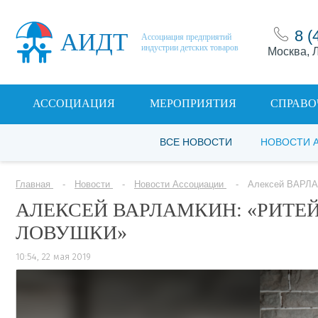
8 (
АИДТ
Ассоциация предприятий
индустрии детских товаров
Москва, Л
АССОЦИАЦИЯ
МЕРОПРИЯТИЯ
СПРАВО
ВСЕ НОВОСТИ
НОВОСТИ 
Главная
Новости
Новости Ассоциации
Алексей ВАРЛАМ
АЛЕКСЕЙ ВАРЛАМКИН: «РИТЕЙ
ЛОВУШКИ»
10:54, 22 мая 2019