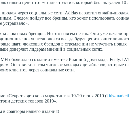
ль сильно ценят тот «стиль страсти», который был актуален 10 л
 продаж через социальные сети. Adidas нарастил онлайн-продаж
енным. Следом пойдут все бренды, кто хочет использовать социа
е устраивало».
типа люксовых брендов. Но это совсем не так. Они уже начали п
адиционные покупатели люкса всегда будут ценить опыт личног
ервые шаги люксовых брендов в стремлении не упустить новых
ольше доверяют лидерам мнений в социальных сетях.
MH объявила о создании вместе с Рианной дома моды Fenty. L
дием. Он зависит в том числе от молодых дизайнеров, которые н
оих клиентов через социальные сети.
е «Секреты детского маркетинга» 19-20 июня 2019 (
kids-market
трии детских товаров 2019».
м в соавторы нашего издания!