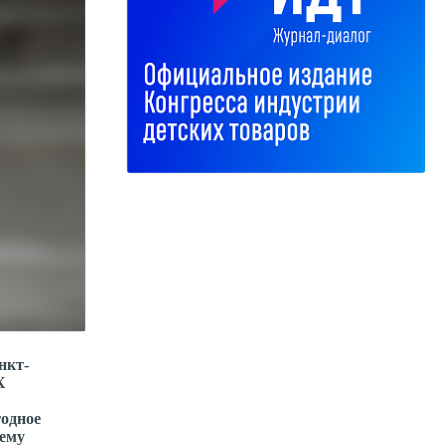
нкт-
X
годное
шему