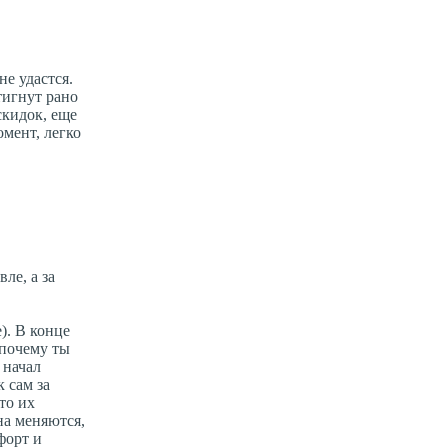
е удастся.
тигнут рано
скидок, еще
омент, легко
ле, а за
). В конце
«почему ты
 начал
 сам за
что их
на меняются,
форт и