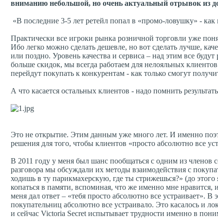
вниманию небольшой, но очень актуальный отрывок из до
«В последние 3-5 лет ретейл попал в «промо-ловушку» - как в
Практически все игроки рынка розничной торговли уже понял
Ибо легко можно сделать дешевле, но вот сделать лучше, кач
или поздно. Уровень качества и сервиса – над этим все будут 
больше скидок, мы всегда работаем для нелояльных клиентов
перейдут покупать к конкурентам - как только смогут получи
А что касается остальных клиентов - надо помнить результа
Это не открытие. Этим данным уже много лет. И именно поэтом
решения для того, чтобы клиентов «просто абсолютно все уст
В 2011 году у меня был шанс пообщаться с одним из членов со
разговора мы обсуждали их методы взаимодействия с покупа
ходишь в ту парикмахерскую, где ты стрижешься?» (до этого я
копаться в памяти, вспоминая, что же именно мне нравится, 
меня дал ответ – «тебя просто абсолютно все устраивает». В э
покупательниц абсолютно все устраивало. Это касалось и л
и сейчас Victoria Secret испытывает трудности именно в пон