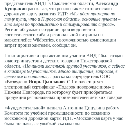
представитель АИДТ в Смоленской области,
Александр
Бунцыкин
рассказал, что регион также готовит свою
дорожную карту развития ИДТ:
«Мы идем примерно по
тому пути, что и Кировская область, основные пункты –
это меры по продвижению и стимулированию спроса»
.
Регион обсуждает создание производственно-
логистического хаба и региональной витрины на
маркетплейсе Wildberries, с возможностью компенсации
затрат производителей, сообщил он.
По инициативе и при активном участии АИДТ был создан
кластер индустрии детских товаров в Нижегородской
области.
«Начинали маленькой группой участников, а сейчас
в кластере 90 участников. Много инициатив, запросов, в
целом все позитивно»
, - рассказал с
оучредитель ООО
«Возвуден»
Игорь
Цыплаков
.
С 1 июля стартует
электронный сертификат «Подарок новорожденном» в
Нижнем Новгороде, по которому будет приобретаться
продукция региональных производителей детских товаров.
«Фундаментальной» назвала Антонина Цицулина работу
Комитета по учебной промышленности по созданию
московской дорожной карты ИДТ. «Московская карта у нас
была ночная», - с улыбкой сказала она.