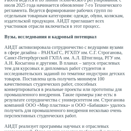
июля 2025 года начинается обновление 7-го Технического
регламента. Ведется формирование рабочих групп по
отдельным товарным категориям: одежде, обуви, коляскам,
издательской продукции. АИДТ приглашает всех
участников отрасли включиться в этот процесс.
Вузы, исследования и кадровый потенциал
АИДТ активизировала сотрудничество с ведущими вузами
в сфере дизайна – РАНХиГС, РГХПУ им. С.Г. Строганова,
Санкт-Петербургской ГХПА им. А.Л. Штиглица, РГУ им.
А.Н. Косыгина и другими. В планах – запуск отраслевых
тем для курсовых и дипломных работ студентов и
исследовательских заданий по тематике индустрии детских
товаров. Поставлена цель получить минимум 100
качественных студенческих работ, способных
конвертироваться в реальные проекты или прототипы для
промышленного внедрения. Такие примеры уже есть: в
результате сотрудничества с университетом им. Строганова
компаний ООО «Мир пластика» и ООО «Бабашки» удалось
получить для промышленного внедрения несколько очень
перспективных студенческих работ.
АИДТ реализует программы научных и отраслевых