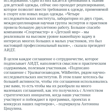
исследований. Одно из них касается требований к тканям
для детской одежды, сейчас оно проходит рецензирование,
которое позволит ввести требования к одежде, применяемой
в спорте или новых видах одежды. «Четыре
исследовательских института, лаборатории из двух стран,
междисциплинарная научная группа экспертов и практиков
провела большую двухлетнюю работу. Большое спасибо
компаниям «Спортмастер» и «Детский мир» - мы
реализовали на высоком уровне важнейшую задачу в
интересах многих больших и малых участников, это был
настоящий профессиональный вызов», - сказала президент
АИДТ.
В целом каждое соглашение о сотрудничестве, которое
подписывает АИДТ, наполняется смыслом и практическим
содержимым, полезным участникам. «Подписано
соглашение с Уралвагонзаводом, Wildberries, рядом научно-
исследовательских институтов. В этом плане хотелось бы
большей активности, чтобы эти соглашения использовались
уже вами, то есть чтобы мы их разобрали на много
маленьких соглашений, как это получилось с Агентством
стратегических инициатив, когда наши участники
участвуют и побеждают в программах, проектах и
конкурсах наших партнеров», - подчеркнула Антонина
Цицулина.