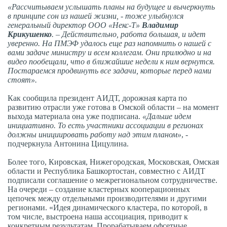
«Рассчитываем услышать планы на будущее и вычеркнуть
в принципе сон из нашей жизни, - тоже улыбнулся
генеральный директор ООО «Некс-Т»
Владимир
Крикушенко
. – Действительно, работа большая, и идет
уверенно. На ПМЭФ удалось еще раз напомнить о нашей с
вами задаче министру и всем коллегам. Они прилюдно и на
видео пообещали, что в ближайшие недели к ним вернутся.
Постараемся продвинуть все задачи, которые перед нами
стоят».
Как сообщила президент АИДТ, дорожная карта по
развитию отрасли уже готова в Омской области – на момент
выхода материала она уже подписана.
«Дальше идем
инициативно. То есть участники ассоциации в регионах
должны инициировать работу над этим планом»
, -
подчеркнула Антонина Цицулина.
Более того, Кировская, Нижегородская, Московская, Омская
области и Республика Башкортостан, совместно с АИДТ
подписали соглашение о межрегиональном сотрудничестве.
На очереди – создание кластерных кооперационных
цепочек между отдельными производителями и другими
регионами. «Идея динамического кластера, по которой, в
том числе, выстроена наша ассоциация, приводит к
конкретным результатам. Прорабатываем офсетные