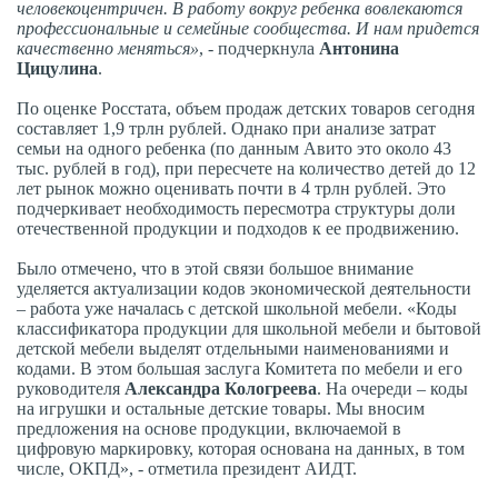
человекоцентричен. В работу вокруг ребенка вовлекаются
профессиональные и семейные сообщества. И нам придется
качественно меняться»
, - подчеркнула
Антонина
Цицулина
.
По оценке Росстата, объем продаж детских товаров сегодня
составляет 1,9 трлн рублей. Однако при анализе затрат
семьи на одного ребенка (по данным Авито это около 43
тыс. рублей в год), при пересчете на количество детей до 12
лет рынок можно оценивать почти в 4 трлн рублей. Это
подчеркивает необходимость пересмотра структуры доли
отечественной продукции и подходов к ее продвижению.
Было отмечено, что в этой связи большое внимание
уделяется актуализации кодов экономической деятельности
– работа уже началась с детской школьной мебели. «Коды
классификатора продукции для школьной мебели и бытовой
детской мебели выделят отдельными наименованиями и
кодами. В этом большая заслуга Комитета по мебели и его
руководителя
Александра Кологреева
. На очереди – коды
на игрушки и остальные детские товары. Мы вносим
предложения на основе продукции, включаемой в
цифровую маркировку, которая основана на данных, в том
числе, ОКПД», - отметила президент АИДТ.