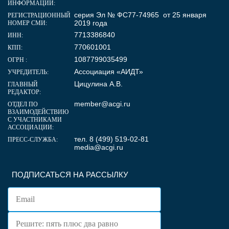
ИНФОРМАЦИИ:
серия Эл № ФС77-74965 от 25 января
РЕГИСТРАЦИОННЫЙ
2019 года
НОМЕР СМИ:
7713386840
ИНН:
770601001
КПП:
1087799035499
ОГРН :
Ассоциация «АИДТ»
УЧРЕДИТЕЛЬ:
Цицулина А.В.
ГЛАВНЫЙ
РЕДАКТОР:
member@acgi.ru
ОТДЕЛ ПО
ВЗАИМОДЕЙСТВИЮ
С УЧАСТНИКАМИ
АССОЦИАЦИИ:
тел. 8 (499) 519-02-81
ПРЕСС-СЛУЖБА:
media@acgi.ru
ПОДПИСАТЬСЯ НА РАССЫЛКУ