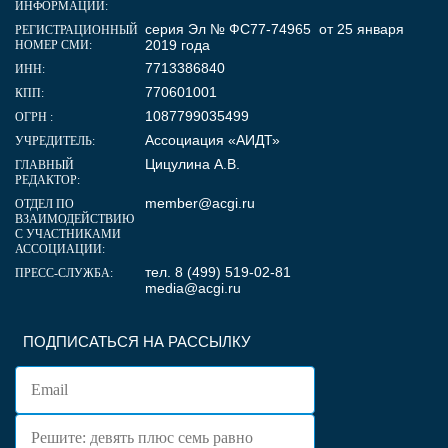
ИНФОРМАЦИИ:
серия Эл № ФС77-74965 от 25 января
РЕГИСТРАЦИОННЫЙ
2019 года
НОМЕР СМИ:
7713386840
ИНН:
770601001
КПП:
1087799035499
ОГРН :
Ассоциация «АИДТ»
УЧРЕДИТЕЛЬ:
Цицулина А.В.
ГЛАВНЫЙ
РЕДАКТОР:
member@acgi.ru
ОТДЕЛ ПО
ВЗАИМОДЕЙСТВИЮ
С УЧАСТНИКАМИ
АССОЦИАЦИИ:
тел. 8 (499) 519-02-81
ПРЕСС-СЛУЖБА:
media@acgi.ru
ПОДПИСАТЬСЯ НА РАССЫЛКУ