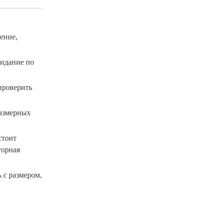
ение,
жидание по
проверить
размерных
стоит
торная
 с размером,