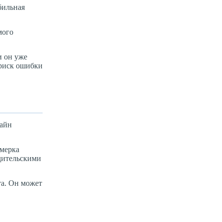
бильная
мого
и он уже
 риск ошибки
лайн
имерка
одительскими
та. Он может