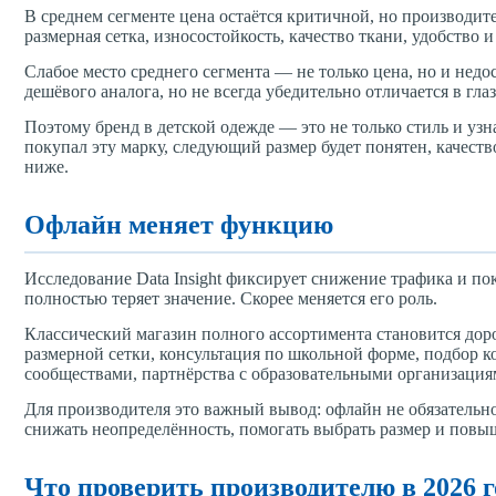
В среднем сегменте цена остаётся критичной, но производите
размерная сетка, износостойкость, качество ткани, удобство
Слабое место среднего сегмента — не только цена, но и нед
дешёвого аналога, но не всегда убедительно отличается в гла
Поэтому бренд в детской одежде — это не только стиль и узн
покупал эту марку, следующий размер будет понятен, качест
ниже.
Офлайн меняет функцию
Исследование Data Insight фиксирует снижение трафика и пок
полностью теряет значение. Скорее меняется его роль.
Классический магазин полного ассортимента становится дор
размерной сетки, консультация по школьной форме, подбор к
сообществами, партнёрства с образовательными организаци
Для производителя это важный вывод: офлайн не обязательн
снижать неопределённость, помогать выбрать размер и повы
Что проверить производителю в 2026 г