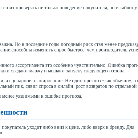
 стоит проверять не только поведение покупателя, но и таблицу
важна. Но в последние годы погодный риск стал менее предска
пление способны изменить спрос быстрее, чем производитель успе
тивного ассортимента это особенно чувствительно. Ошибка прог
кидки съедают маржу и мешают запуску следующего сезона.
, а сценарное планирование. Не один прогноз «как обычно», а 
ольный пик, сдвиг спроса в онлайн, рост возвратов по отдельной
ки менее уязвимыми к ошибке прогноза.
ценности
: покупатель уходит либо вниз к цене, либо вверх к бренду. Для
в.