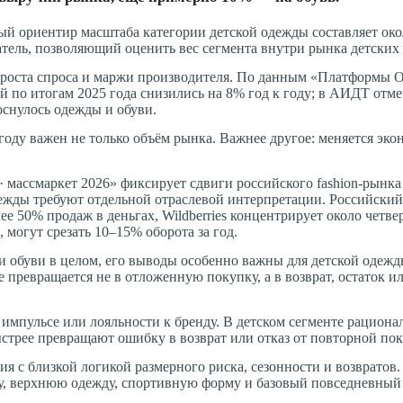
ый ориентир масштаба категории детской одежды составляет око
атель, позволяющий оценить вес сегмента внутри рынка детских 
о роста спроса и маржи производителя. По данным «Платформы 
ей по итогам 2025 года снизились на 8% год к году; в АИДТ отме
оснулось одежды и обуви.
оду важен не только объём рынка. Важнее другое: меняется эко
 · массмаркет 2026» фиксирует сдвиги российского fashion-рынк
дежды требуют отдельной отраслевой интерпретации. Российский 
ее 50% продаж в деньгах, Wildberries концентрирует около четве
 могут срезать 10–15% оборота за год.
 и обуви в целом, его выводы особенно важны для детской одежд
е превращается не в отложенную покупку, а в возврат, остаток и
, импульсе или лояльности к бренду. В детском сегменте рацион
быстрее превращают ошибку в возврат или отказ от повторной по
ия с близкой логикой размерного риска, сезонности и возвратов
у, верхнюю одежду, спортивную форму и базовый повседневный