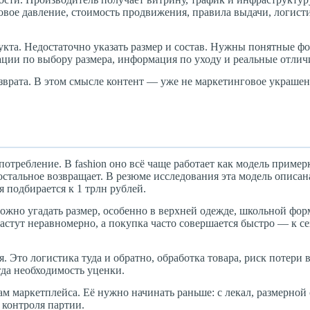
овое давление, стоимость продвижения, правила выдачи, логисти
укта. Недостаточно указать размер и состав. Нужны понятные фо
ации по выбору размера, информация по уходу и реальные отлич
озврата. В этом смысле контент — уже не маркетинговое украшен
потребление. В fashion оно всё чаще работает как модель пример
остальное возвращает. В резюме исследования эта модель описан
я подбирается к 1 трлн рублей.
ложно угадать размер, особенно в верхней одежде, школьной фор
астут неравномерно, а покупка часто совершается быстро — к се
. Это логистика туда и обратно, обработка товара, риск потери 
да необходимость уценки.
ам маркетплейса. Её нужно начинать раньше: с лекал, размерной 
 контроля партии.