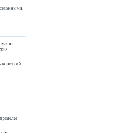
 сезонными,
 нужно
терю
ь короткий
 пределы
, но