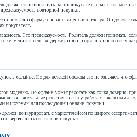
ль должен ясно объяснять, за что покупатель платит больше: ста
 и предсказуемость повторной покупки.
остаточно ясно сформулированная ценность товара. Он дороже са
зах покупателя.
аваемость. Это предсказуемость. Родитель должен понимать: есл
во не изменится, вещь выдержит сезон, а при повторной покупке
упок в офлайне. Но для детской одежды это не означает, что оф
огой моделью. Но офлайн может работать как точка доверия: пр
омплекта, капсульные решения к сезону, работа с локальными р
ями и шоурумы для последующей онлайн-покупки.
о должен конкурировать с маркетплейсом по широте ассортимен
шать вероятность повторной покупки.
оду