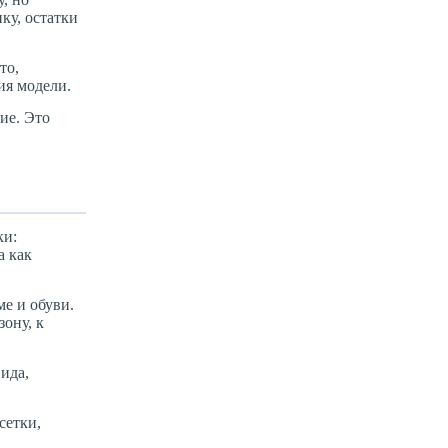
ку, остатки
то,
ия модели.
ие. Это
ки:
а как
ме и обуви.
зону, к
вида,
сетки,