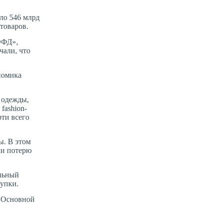
ло 546 млрд
товаров.
ОФД»,
чали, что
номика
а одежды,
fashion-
рти всего
ы. В этом
ли потерю
альный
купки.
. Основной