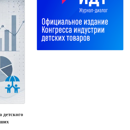
а детского
йших