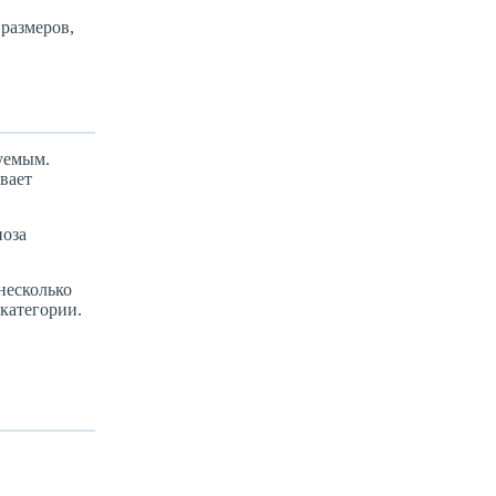
 размеров,
зуемым.
вает
ноза
несколько
 категории.