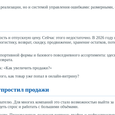
м реализации, но и системой управления ошибками: размерными,
сть и отпускную цену. Сейчас этого недостаточно. В 2026 году
огистику, возврат, скидку, продвижение, хранение остатков, по
портивной формы и базового повседневного ассортимента: здес
озврата.
ак: «Как увеличить продажи?»
того, как товар уже попал в онлайн-витрину?
упростил продажи
ателю. Для многих компаний это стало возможностью выйти за
деть спрос и работать с большими объёмами.
сти. Производитель получает витрину, трафик и инфраструктуру