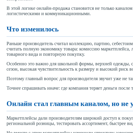
В этой логике онлайн-продажа становится не только канало
логистическими и коммуникационными.
Что изменилось
Раньше производитель считал коллекцию, партию, себестоимо
считать полную экономику товара: комиссию маркетплейса, л
товарного вида и повторную покупку.
Особенно это важно для школьной формы, верхней одежды, с
сезон, высокая чувствительность к размеру и высокий риск в
Поэтому главный вопрос для производителя звучит уже не т
Точнее спрашивать иначе: где компания теряет деньги после 
Онлайн стал главным каналом, но не 
Маркетплейсы дали производителям широкий доступ к покуп
региональной розницы, тестировать ассортимент, быстрее ви
Но вместе с этим маркетплейсы изменили структуру зависимо