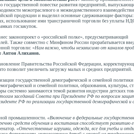
 о государственной повестке развития предприятий, выпускающ
обходимости межотраслевого и межведомственного взаимодействи
сийской продукции и выделил основные сдерживающие факторы:
х, использование ими трансграничной торговли без уплаты НД
рамках госзакупок.
нес законопроект о «российской полке», предусматривающий
елей. Также совместно с Минфином России прорабатывается вв
нной торговли: «
Нам важно, чтобы независимо от каналов прод
ил
Антон Алиханов.
становление Правительства Российской Федерации, корректирую
что позволит увеличить загрузку малых и средних предприятий.
лизации государственной демографической и семейной политик
емографической и семейной политики, образования, культуры, с
оры системно занимаются темой развития индустрии детских тов
 итогам заседаний Совета при Президенте РФ по вопросам защи
езиденте РФ по реализации государственной демографической и 
ебной промышленности.
«Включение в федеральные государствен
ечню средств обучения и воспитания способствует развитию е
сенатор.
«Отечественные игрушки, одежда, все для учебы и от
кже формировать мировоззрение детей с опорой на традиционн