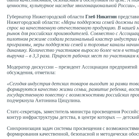
ценности, культурное наследие многонациональной России»
,
Губернатор Нижегородской области
Глеб Никитин
представи
Нижегородской области:
«Меры поддержки семей должны пом
спрос на качественную отечественную продукцию. В нашей 
рынок для российских производителей. Совместно с Ассоциа
пилотном режиме создали региональный кластер индустрии д
программы, меры поддержки семей и торговые каналы начина
динамику. Количество участников выросло более чем в четыре
выручка – в 3,3 раза. Прирост рабочих мест по участникам 
Модератор дискуссии – президент Ассоциации предприятий
обсуждения, отметила:
«Сегодня индустрия детских товаров выходит за рамки то
формируются качество жизни семьи, развитие ребенка, восп
государственную повестку с возможностями российских про
подчеркнула Антонина Цицулина.
Статс-секретарь, заместитель министра просвещения Росси
контур инфраструктуры детства, в центре которых — детский 
Синхронизация задач системы просвещения с возможностями 
формирования качественной, безопасной и методически обос