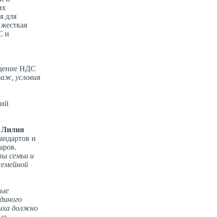
их
я для
 жесткая
С и
едение НДС
аж, условия
щий
и
Лилия
тандартов и
аров.
ты семьи и
семейной
ные
диного
дыха должно
ые