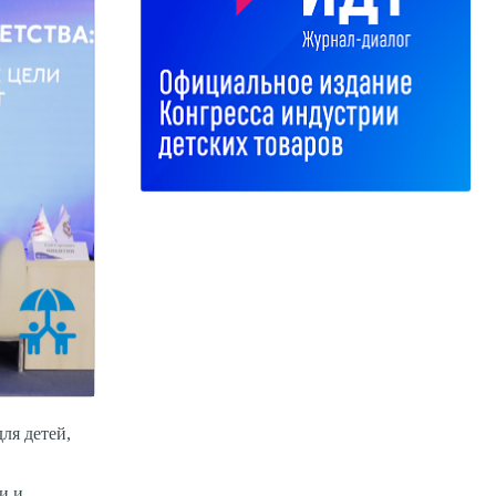
ля детей,
и и