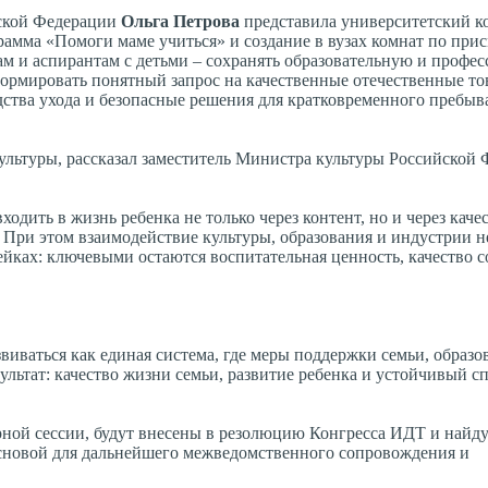
йской Федерации
Ольга Петрова
представила университетский ко
амма «Помоги маме учиться» и создание в вузах комнат по при
ам и аспирантам с детьми – сохранять образовательную и профе
ормировать понятный запрос на качественные отечественные то
дства ухода и безопасные решения для кратковременного пребыв
ультуры, рассказал заместитель Министра культуры Российской
одить в жизнь ребенка не только через контент, но и через кач
 При этом взаимодействие культуры, образования и индустрии 
йках: ключевыми остаются воспитательная ценность, качество с
иваться как единая система, где меры поддержки семьи, образо
льтат: качество жизни семьи, развитие ребенка и устойчивый сп
рной сессии, будут внесены в резолюцию Конгресса ИДТ и найд
основой для дальнейшего межведомственного сопровождения и