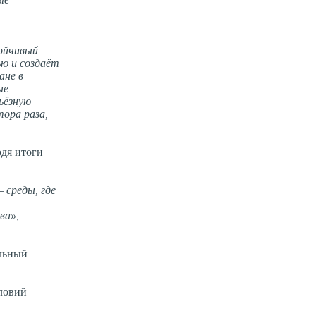
тойчивый
ю и создаёт
ане в
ые
ьёзную
тора раза,
одя итоги
 среды, где
ва»,
—
льный
ловий