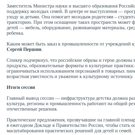
Заместитель Министра науки и высшего образования Росси
поддержку молодых семей. В центре ее выступления — прогр
уходу за детьми. Она помогает молодым родителям – студент
траекторию. При этом оснащение таких пространств может ф
детей — мебель, оборудование, развивающие материалы, сре
ребенка.
Каким может быть заказ к промышленности от учреждений к
Сергей Першин
.
Спикер подчеркнул, что российские образы и герои должны вх
продукты, образовательные форматы и культурные практики.
ограничиваться использованием персонажей в товарных лине
возрастная уместность и уважение к культурному источнику.
Итоги сессии
Главный вывод сессии — инфраструктура детства должна разв
культура, регионы и промышленность работают на общий резу
отечественные решения.
Практические предложения, прозвучавшие на главной плена
в ежегодном Докладе в Правительство России, чтобы стать 
масштабирования практических решений для детей и семей.