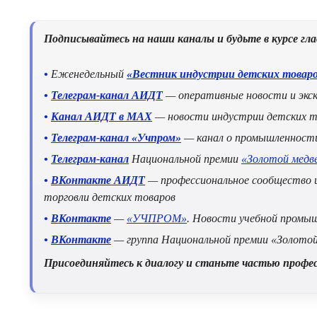
Подписывайтесь на наши каналы и будьте в курсе гл
•
Еженедельный
«Вестник индустрии детских товар
•
Телеграм-канал АИДТ
— оперативные новости и экс
•
Канал АИДТ в MAX
— новости индустрии детских т
•
Телеграм-канал «Учпром»
— канал о промышленности 
•
Телеграм-канал
Национальной премии
«Золотой медв
•
ВКонтакте АИДТ
— профессиональное сообщество и
торговли детских товаров
•
ВКонтакте
—
«УЧПРОМ»
. Новости учебной промы
•
ВКонтакте
— группа Национальной премии «Золото
Присоединяйтесь к диалогу и станьте частью профе