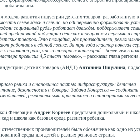
 — добавила она.
л модель развития индустрии детских товаров, разработанную в
огать семье здесь и сейчас, но одновременно формировать ус
модели социальный рубль работает дважды: поддерживает семь
цией предприятий индустрии детских товаров мы первыми в стр
етских товаров. Это площадка, где производители, региональн
ют работать в единой логике. За три года кластер показал сер
 с половиной раза, число товарных категорий – более чем в пол
кластера превысил 4,5 тысяч человек»
, – рассказал глава региона.
 индустрии детских товаров (АИДТ)
Антонина Цицулина
, подв
варного рынка и становится частью инфраструктуры детства —
итание, безопасность и доверие. Задача Конгресса — соединять
изводителей, региональными практиками и стандартами качест
йской Федерации
Андрей Корнеев
представил дошкольный и шко
сад и школа как базовая среда развития ребенка.
отечественных производителей была обозначена как одно из ус
нованной среды для детей в разных регионах страны.