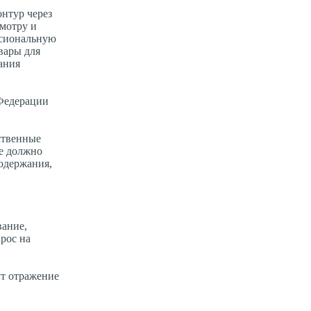
нтур через
смотру и
ссиональную
вары для
ания
 Федерации
ественные
не должно
одержания,
вание,
рос на
ут отражение