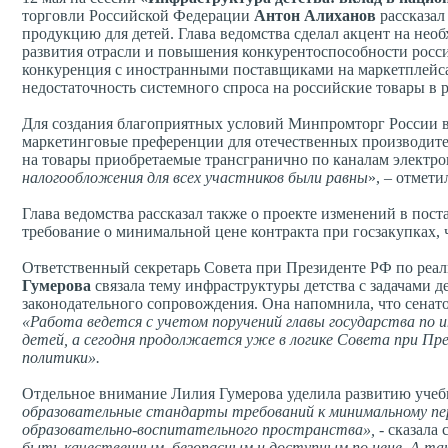
торговли Российской Федерации
Антон Алиханов
рассказал
продукцию для детей. Глава ведомства сделал акцент на не
развития отрасли и повышения конкурентоспособности рос
конкуренция с иностранными поставщиками на маркетплейса
недостаточность системного спроса на российские товары в 
Для создания благоприятных условий Минпромторг России в
маркетинговые преференции для отечественных производит
на товары приобретаемые трансгранично по каналам электро
налогообложения для всех участников были равны
», – отмет
Глава ведомства рассказал также о проекте изменений в по
требование о минимальной цене контракта при госзакупках, 
Ответственный секретарь Совета при Президенте РФ по реа
Гумерова
связала тему инфраструктуры детства с задачами д
законодательного сопровождения. Она напомнила, что сенат
«Работа ведется с учетом поручений главы государства по
детей, а сегодня продолжается уже в логике Совета при Пр
политики».
Отдельное внимание Лилия Гумерова уделила развитию уч
образовательные стандарты требований к минимальному пер
образовательно-воспитательного пространства»,
- сказала 
быть качественным, безопасным и доступным по цене. А та