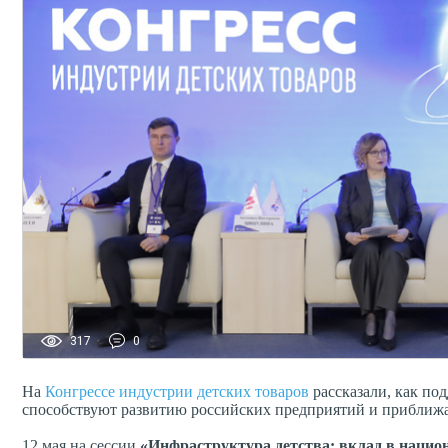
317
0
На
Конгрессе индустрии детских товаров
рассказали, как под
способствуют развитию российских предприятий и приближ
12 мая на сессии
«Инфраструктура детства: вклад в нацио