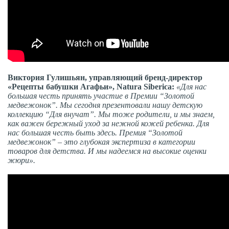
Виктория Гулишьян, управляющий бренд-директор
«Рецепты бабушки Агафьи», Natura Siberica:
«Для нас
большая честь принять участие в Премии “Золотой
медвежонок”. Мы сегодня презентовали нашу детскую
коллекцию “Для внучат”. Мы тоже родители, и мы знаем,
как важен бережный уход за нежной кожей ребенка. Для
нас большая честь быть здесь. Премия “Золотой
медвежонок” – это глубокая экспертиза в категории
товаров для детства. И мы надеемся на высокие оценки
жюри».