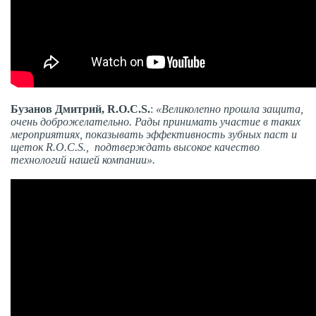
Бузанов Дмитрий,
R
.
O
.
C
.
S
.
:
«Великолепно прошла защита,
очень доброжелательно. Рады принимать участие в таких
мероприятиях, показывать эффективность зубных паст и
щеток R.O.C.S., подтверждать высокое качество
технологий нашей компании».