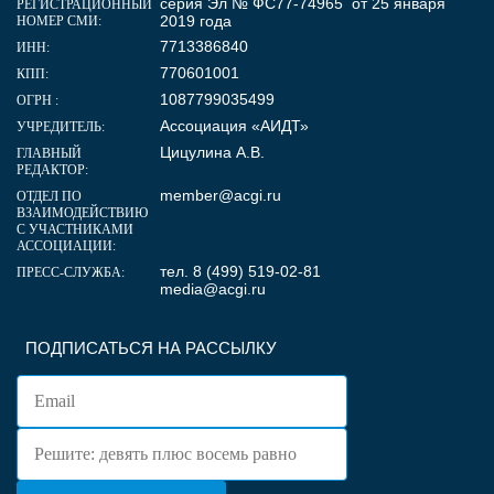
серия Эл № ФС77-74965 от 25 января
РЕГИСТРАЦИОННЫЙ
2019 года
НОМЕР СМИ:
7713386840
ИНН:
770601001
КПП:
1087799035499
ОГРН :
Ассоциация «АИДТ»
УЧРЕДИТЕЛЬ:
Цицулина А.В.
ГЛАВНЫЙ
РЕДАКТОР:
member@acgi.ru
ОТДЕЛ ПО
ВЗАИМОДЕЙСТВИЮ
С УЧАСТНИКАМИ
АССОЦИАЦИИ:
тел. 8 (499) 519-02-81
ПРЕСС-СЛУЖБА:
media@acgi.ru
ПОДПИСАТЬСЯ НА РАССЫЛКУ