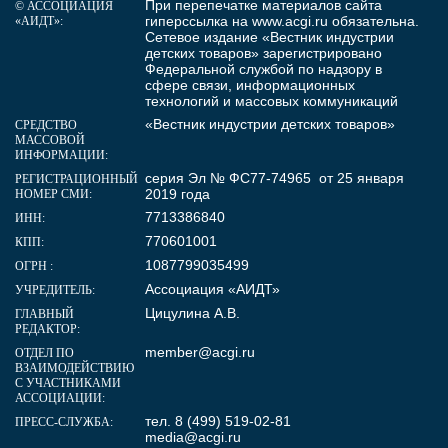
При перепечатке материалов сайта
© АССОЦИАЦИЯ
гиперссылка на
www.acgi.ru
обязательна.
«АИДТ»:
Сетевое издание «Вестник индустрии
детских товаров» зарегистрировано
Федеральной службой по надзору в
сфере связи, информационных
технологий и массовых коммуникаций
«Вестник индустрии детских товаров»
СРЕДСТВО
МАССОВОЙ
ИНФОРМАЦИИ:
серия Эл № ФС77-74965 от 25 января
РЕГИСТРАЦИОННЫЙ
2019 года
НОМЕР СМИ:
7713386840
ИНН:
770601001
КПП:
1087799035499
ОГРН :
Ассоциация «АИДТ»
УЧРЕДИТЕЛЬ:
Цицулина А.В.
ГЛАВНЫЙ
РЕДАКТОР:
member@acgi.ru
ОТДЕЛ ПО
ВЗАИМОДЕЙСТВИЮ
С УЧАСТНИКАМИ
АССОЦИАЦИИ:
тел. 8 (499) 519-02-81
ПРЕСС-СЛУЖБА:
media@acgi.ru