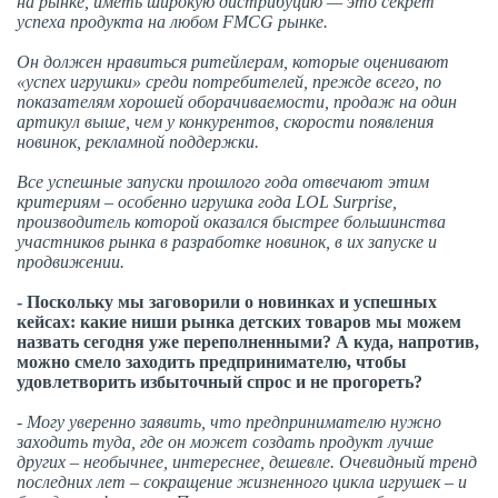
на рынке, иметь широкую дистрибуцию — это секрет
успеха продукта на любом FMCG рынке.
Он должен нравиться ритейлерам, которые оценивают
«успех игрушки» среди потребителей, прежде всего, по
показателям хорошей оборачиваемости, продаж на один
артикул выше, чем у конкурентов, скорости появления
новинок, рекламной поддержки.
Все успешные запуски прошлого года отвечают этим
критериям – особенно игрушка года LOL Surprise,
производитель которой оказался быстрее большинства
участников рынка в разработке новинок, в их запуске и
продвижении.
- Поскольку мы заговорили о новинках и успешных
кейсах: какие ниши рынка детских товаров мы можем
назвать сегодня уже переполненными? А куда, напротив,
можно смело заходить предпринимателю, чтобы
удовлетворить избыточный спрос и не прогореть?
- Могу уверенно заявить, что предпринимателю нужно
заходить туда, где он может создать продукт лучше
других – необычнее, интереснее, дешевле. Очевидный тренд
последних лет – сокращение жизненного цикла игрушек – и