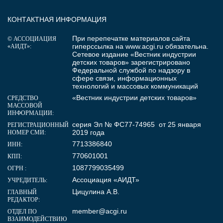
КОНТАКТНАЯ ИНФОРМАЦИЯ
При перепечатке материалов сайта
© АССОЦИАЦИЯ
гиперссылка на
www.acgi.ru
обязательна.
«АИДТ»:
Сетевое издание «Вестник индустрии
детских товаров» зарегистрировано
Федеральной службой по надзору в
сфере связи, информационных
технологий и массовых коммуникаций
«Вестник индустрии детских товаров»
СРЕДСТВО
МАССОВОЙ
ИНФОРМАЦИИ:
серия Эл № ФС77-74965 от 25 января
РЕГИСТРАЦИОННЫЙ
2019 года
НОМЕР СМИ:
7713386840
ИНН:
770601001
КПП:
1087799035499
ОГРН :
Ассоциация «АИДТ»
УЧРЕДИТЕЛЬ:
Цицулина А.В.
ГЛАВНЫЙ
РЕДАКТОР:
member@acgi.ru
ОТДЕЛ ПО
ВЗАИМОДЕЙСТВИЮ