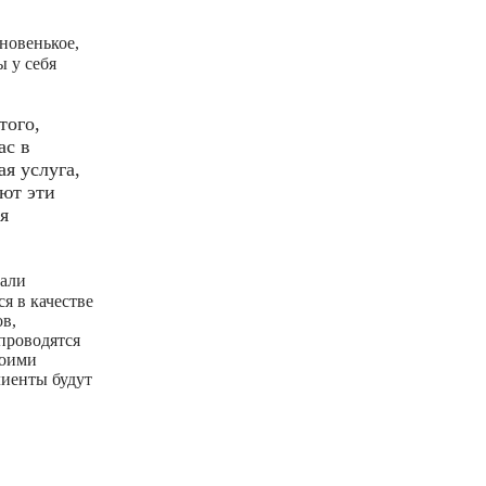
 новенькое,
ы у себя
того,
ас в
я услуга,
уют эти
я
вали
я в качестве
ов,
проводятся
воими
лиенты будут