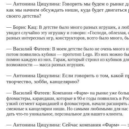
— Антонина Цицулина: Говорить мы будем о рынке дл
как мы начнем обсуждать ниши, куда будет двигатьс
своего детства?
— Борис Кац:
В детстве было много разных игрушек, а люб
увидел случайно эту игрушку и говорю: «Господи, облезлая, 
разных интересных игр, конструкторов, всего было много, б
— Василий Фатеев:
В моем детстве было не очень много и
потом появились кубики — прототип Lego. Из них можно бы
помню каждую из них. Гараж, который строил из кубиков для
возможности — масса разных игрушек.
— Антонина Цицулина: Если говорить о том, какой п
творчество, хобби, канцелярию?
— Василий Фатеев:
Компания «Фарм» на рынке уже больше
фломастеры, карандаши, которые в 90-е годы появились в Ро
узкий сегмент карандашей и фломастеров, начали расширять
смежные к канцелярии ниши. Но самыми любимыми для нас я
дать что-то уникальное, персональное для нашего клиента.
— Антонина Цицулина: Сейчас компания «Фарм» — эт