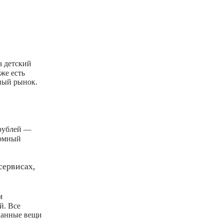
а детский
же есть
тный рынок.
 рублей —
ромный
сервисах,
м
й. Все
ованные вещи