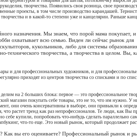
йной фурнитурой и товарами для шитья, потихонечку выросли д
рукоделия, творчества. Появились своя розница, свое производс
венные проекты, в том числе производство карандашей. Тернист
 творчества и в какой-то степени уже и канцелярии. Раньше кан
ого назначения. Мы знаем, что порой мама покупает, и 
хобби охватывает всю семью. Виден ли сейчас рынок для
кульпторов, кукольников, либо для системы образовани
но-технического творчества, а творчества в целом. Вы, к
вары и для профессиональных художников, и для профессиональ
регулярно приходят из центров творчества со списками и по спис
делим на 2 больших блока: первое — это профессиональное твор
кий магазин покупать себе товары, это не то, что им нужно. У н
ент, они очень консервативны в выборе, они привыкли к опре
я, что растет тренд как раз непрофессионалов. Те люди, как Вы 
дно себе купили, попробовать что-нибудь сделать параллельно са
апбукинг, что-то еще. Это новый рынок, который продолжает рас
? Как вы его оцениваете? Профессиональный рынок и р