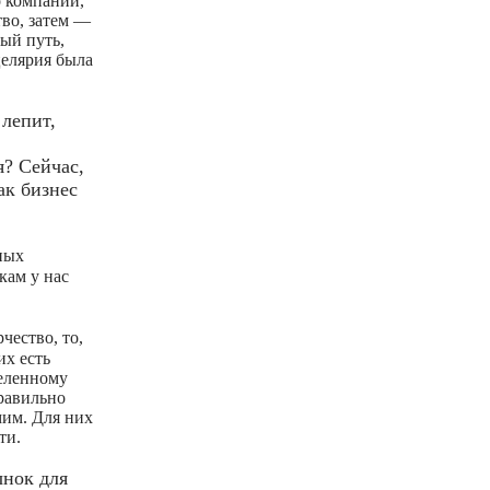
о компании,
тво, затем —
ый путь,
целярия была
лепит,
я? Сейчас,
ак бизнес
ных
кам у нас
чество, то,
их есть
деленному
правильно
мим. Для них
ти.
ынок для