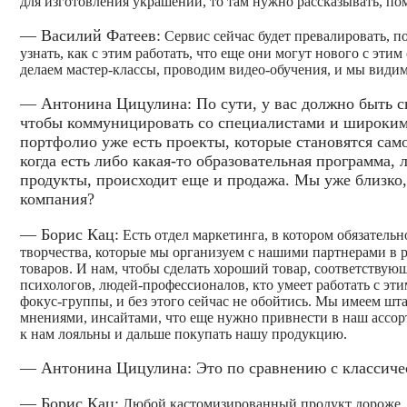
для изготовления украшений, то там нужно рассказывать, пом
— Василий Фатеев:
Сервис сейчас будет превалировать, по
узнать, как с этим работать, что еще они могут нового с этим
делаем мастер-классы, проводим видео-обучения, и мы видим,
— Антонина Цицулина: По сути, у вас должно быть сво
чтобы коммуницировать со специалистами и широким к
портфолио уже есть проекты, которые становятся сам
когда есть либо какая-то образовательная программа, 
продукты, происходит еще и продажа. Мы уже близко, 
компания?
— Борис Кац:
Есть отдел маркетинга, в котором обязательн
творчества, которые мы организуем с нашими партнерами в 
товаров. И нам, чтобы сделать хороший товар, соответствую
психологов, людей-профессионалов, кто умеет работать с эт
фокус-группы, и без этого сейчас не обойтись. Мы имеем ш
мнениями, инсайтами, что еще нужно привнести в наш ассорт
к нам лояльны и дальше покупать нашу продукцию.
— Антонина Цицулина: Это по сравнению с классиче
— Борис Кац:
Любой кастомизированный продукт дороже, ч