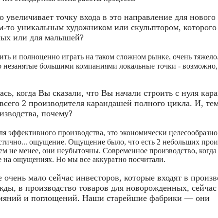
увеличивает точку входа в это направление для нового
им-то уникальным художником или скульптором, которого 
слых или для малышей?
ть и полноценно играть на таком сложном рынке, очень тяжело
-то незанятые большими компаниями локальные точки - возможно,
сь, когда Вы сказали, что Вы начали строить с нуля ка
сего 2 производителя карандашей полного цикла. И, тем
изводства, почему?
для эффективного производства, это экономически целесообразно
стично... ощущение. Ощущение было, что есть 2 небольших прои
ем не менее, они неубыточны. Современное производство, когда
 на ощущениях. Но мы все аккуратно посчитали.
очень мало сейчас инвесторов, которые входят в произв
ежды, в производство товаров для новорожденных, сейча
 слияний и поглощений. Наши старейшие фабрики — они