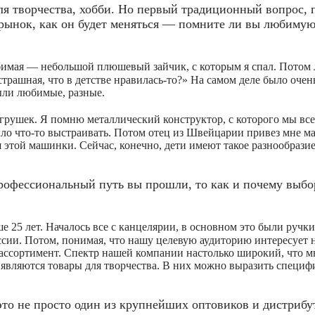
я творчества, хобби. Но первый традиционный вопрос, 
я рынок, как он будет меняться — помните ли вы любиму
имая — небольшой плюшевый зайчик, с которым я спал. Потом л
страшная, что в детстве нравилась-то?» На самом деле было очен
ыли любимые, разные.
грушек. Я помню металлический конструктор, с которого мы все
ло что-то выстраивать. Потом отец из Швейцарии привез мне м
 этой машинки. Сейчас, конечно, дети имеют такое разнообразие
рофессиональный путь вы прошли, то как и почему выбо
 25 лет. Началось все с канцелярии, в основном это были ручки
ссии. Потом, понимая, что нашу целевую аудиторию интересует н
 ассортимент. Спектр нашей компании настолько широкий, что м
вляются товары для творчества. В них можно выразить специфи
о не просто один из крупнейших оптовиков и дистрибут