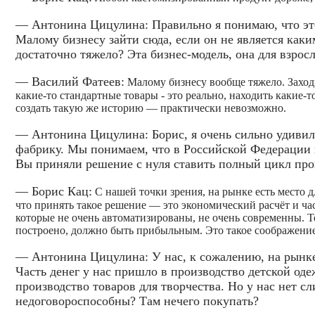
— Антонина Цицулина: Правильно я понимаю, что это 
Малому бизнесу зайти сюда, если он не является как
достаточно тяжело? Эта бизнес-модель, она для взро
— Василий Фатеев:
Малому бизнесу вообще тяжело. Заходи
какие-то стандартные товары - это реально, находить какие
создать такую же историю — практически невозможно.
— Антонина Цицулина: Борис, я очень сильно удивила
фабрику. Мы понимаем, что в Российской Федерации в
Вы приняли решение с нуля ставить полный цикл про
— Борис Кац:
С нашей точки зрения, на рынке есть место 
что принять такое решение — это экономический расчёт и ча
которые не очень автоматизированы, не очень современны. Т
построено, должно быть прибыльным. Это такое соображение
— Антонина Цицулина: У нас, к сожалению, на рынке 
Часть денег у нас пришло в производство детской од
производство товаров для творчества. Но у нас нет
недоговороспособны? Там нечего покупать?