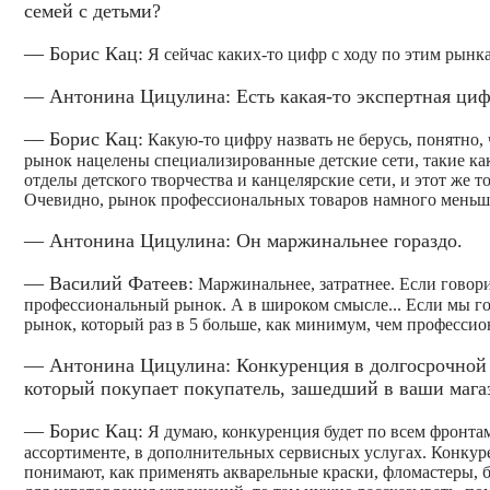
семей с детьми?
— Борис Кац:
Я сейчас каких-то цифр с ходу по этим рынка
— Антонина Цицулина: Есть какая-то экспертная циф
— Борис Кац:
Какую-то цифру назвать не берусь, понятно,
рынок нацелены специализированные детские сети, такие ка
отделы детского творчества и канцелярские сети, и этот же
Очевидно, рынок профессиональных товаров намного меньше
— Антонина Цицулина: Он маржинальнее гораздо.
— Василий Фатеев:
Маржинальнее, затратнее. Если говори
профессиональный рынок. А в широком смысле... Если мы го
рынок, который раз в 5 больше, как минимум, чем професси
— Антонина Цицулина: Конкуренция в долгосрочной п
который покупает покупатель, зашедший в ваши маг
— Борис Кац:
Я думаю, конкуренция будет по всем фронтам
ассортименте, в дополнительных сервисных услугах. Конкуре
понимают, как применять акварельные краски, фломастеры, 