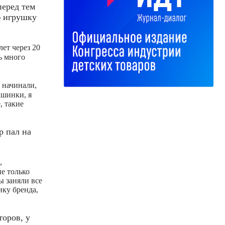
перед тем
ю игрушку
ет через 20
ь много
 начинали,
ашинки, я
, такие
р пал на
,
е только
ы заняли все
ку бренда,
оров, у