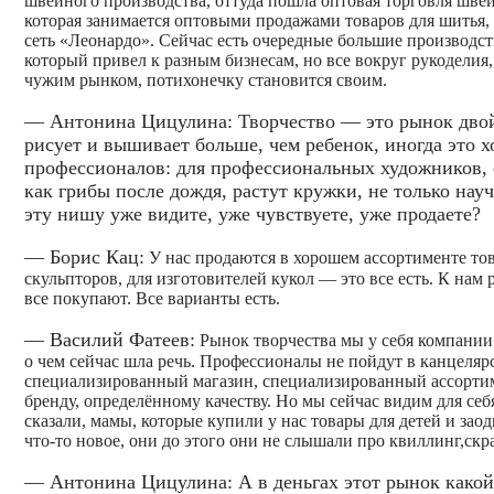
швейного производства, оттуда пошла оптовая торговля шве
которая занимается оптовыми продажами товаров для шитья, 
сеть «Леонардо». Сейчас есть очередные большие производст
который привел к разным бизнесам, но все вокруг рукоделия,
чужим рынком, потихонечку становится своим.
— Антонина Цицулина: Творчество — это рынок двойн
рисует и вышивает больше, чем ребенок, иногда это 
профессионалов: для профессиональных художников, с
как грибы после дождя, растут кружки, не только науч
эту нишу уже видите, уже чувствуете, уже продаете?
— Борис Кац:
У нас продаются в хорошем ассортименте то
скульпторов, для изготовителей кукол — это все есть. К нам 
все покупают. Все варианты есть.
— Василий Фатеев:
Рынок творчества мы у себя компании 
о чем сейчас шла речь. Профессионалы не пойдут в канцелярс
специализированный магазин, специализированный ассортим
бренду, определённому качеству. Но мы сейчас видим для себ
сказали, мамы, которые купили у нас товары для детей и зао
что-то новое, они до этого они не слышали про квиллинг,скр
— Антонина Цицулина: А в деньгах этот рынок какой