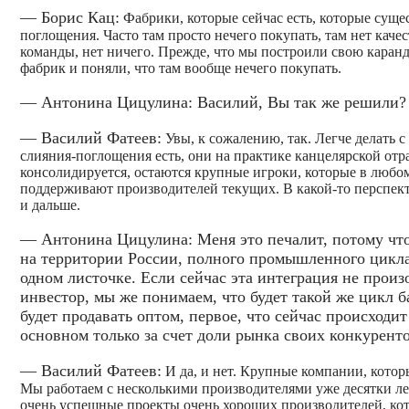
— Борис Кац:
Фабрики, которые сейчас есть, которые суще
поглощения. Часто там просто нечего покупать, там нет каче
команды, нет ничего. Прежде, что мы построили свою кара
фабрик и поняли, что там вообще нечего покупать.
— Антонина Цицулина: Василий, Вы так же решили?
— Василий Фатеев:
Увы, к сожалению, так. Легче делать с
слияния-поглощения есть, они на практике канцелярской отр
консолидируется, остаются крупные игроки, которые в любо
поддерживают производителей текущих. В какой-то перспекти
и дальше.
— Антонина Цицулина: Меня это печалит, потому чт
на территории России, полного промышленного цикл
одном листочке. Если сейчас эта интеграция не прои
инвестор, мы же понимаем, что будет такой же цикл б
будет продавать оптом, первое, что сейчас происходи
основном только за счет доли рынка своих конкуренто
— Василий Фатеев:
И да, и нет. Крупные компании, которы
Мы работаем с несколькими производителями уже десятки лет,
очень успешные проекты очень хороших производителей, кото