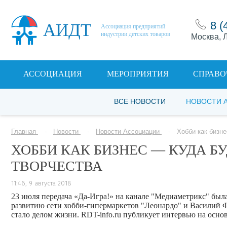
8 (
АИДТ
Ассоциация предприятий
индустрии детских товаров
Москва, Л
АССОЦИАЦИЯ
МЕРОПРИЯТИЯ
СПРАВО
ВСЕ НОВОСТИ
НОВОСТИ 
Главная
Новости
Новости Ассоциации
Хобби как бизн
ХОББИ КАК БИЗНЕС — КУДА Б
ТВОРЧЕСТВА
11:46, 9 августа 2018
23 июля передача «Да-Игра!» на канале "Медиаметрикс" была
развитию сети хобби-гипермаркетов "Леонардо" и Василий Фа
стало делом жизни. RDT-info.ru публикует интервью на осн