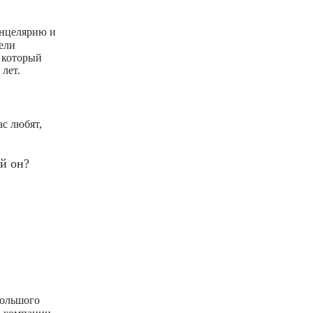
анцелярию и
тели
, который
 лет.
ас любят,
й он?
большого