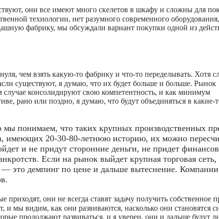
ствуют, они все имеют много скелетов в шкафу и сложны для по
ственной технологии, нет разумного современного оборудования,
ндашную фабрику, мы обсуждали вариант покупки одной из дейс
 нуля, чем взять какую-то фабрику и что-то переделывать. Хотя с
асли существуют, я думаю, что их будет больше и больше. Рынок
м случае консолидируют свою компетентность, и как минимум
ве, рано или поздно, я думаю, что будут объединяться в какие-
о мы понимаем, что таких крупных производственных п
а, имеющих 20-30-80-летнюю историю, их можно пересчи
зойдет и не придут сторонние деньги, не придет финансо
анкротств. Если на рынок выйдет крупная торговая сеть,
т — это демпинг по цене и дальше вытеснение. Компании
в.
е приходят, они не всегда ставят задачу получить собственное п
 и мы видим, как они развиваются, насколько они становятся си
рые продолжают развиваться, и я уверен, они и дальше будут л