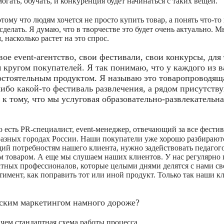
огать, обучать, и конкуренция будет начинаться с таких вещей.
тому что людям хочется не просто купить товар, а понять что-то
 сделать. Я думаю, что в творчестве это будет очень актуально. М
 насколько растет на это спрос.
е event-агентство, свои фестивали, свои конкурсы, для 
ругом покупателей. Я так понимаю, что у каждого из в
остоятельным продуктом. Я называю это товаропроводяща
либо какой-то фестиваль развлечения, а рядом присутств
к тому, что мы услуговая образовательно-развлекательна
о есть PR-специалист, event-менеджер, отвечающий за все фести
разных городах России. Наши покупатели уже хорошо разбираютс
щий потребностям нашего клиента, нужно задействовать педагог
им товаром. А еще мы слушаем наших клиентов. У нас регулярно 
татных профессионалов, которые целыми днями делятся с нами с
имент, как поправить тот или иной продукт. Только так наши к
ским маркетингом намного дороже?
ем стандартная схема работы процесса.