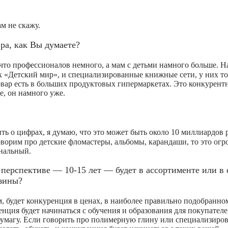
м не скажу.
ра, как Вы думаете?
 что профессионалов немного, а мам с детьми намного больше. Н
к «Детский мир», и специализированные книжные сети, у них то
 товар есть в больших продуктовых гипермаркетах. Это конкурен
, он намного уже.
ть о цифрах, я думаю, что это может быть около 10 миллиардов
ворим про детские фломастеры, альбомы, карандаши, то это ог
ональный.
ерспективе — 10-15 лет — будет в ассортименте или в 
азины?
, будет конкуренция в ценах, в наиболее правильно подобранно
нция будет начинаться с обучения и образования для покупателе
бумагу. Если говорить про полимерную глину или специализир