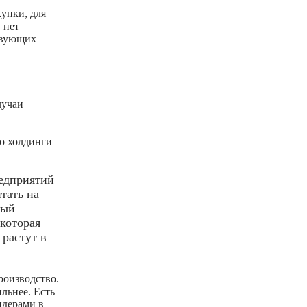
купки, для
 нет
твующих
лучаи
то холдинги
редприятий
тать на
вый
 которая
 растут в
роизводство.
льнее. Есть
идерами в