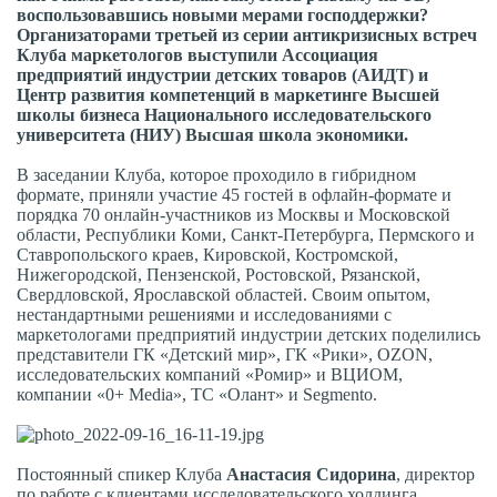
воспользовавшись новыми мерами господдержки?
Организаторами третьей из серии антикризисных встреч
Клуба маркетологов выступили Ассоциация
предприятий индустрии детских товаров (АИДТ) и
Центр развития компетенций в маркетинге Высшей
школы бизнеса Национального исследовательского
университета (НИУ) Высшая школа экономики.
В заседании Клуба, которое проходило в гибридном
формате, приняли участие 45 гостей в офлайн-формате и
порядка 70 онлайн-участников из Москвы и Московской
области, Республики Коми, Санкт-Петербурга, Пермского и
Ставропольского краев, Кировской, Костромской,
Нижегородской, Пензенской, Ростовской, Рязанской,
Свердловской, Ярославской областей. Своим опытом,
нестандартными решениями и исследованиями с
маркетологами предприятий индустрии детских поделились
представители ГК «Детский мир», ГК «Рики», OZON,
исследовательских компаний «Ромир» и ВЦИОМ,
компании «0+ Media», ТС «Олант» и Segmento.
Постоянный спикер Клуба
Анастасия Сидорина
, директор
по работе с клиентами исследовательского холдинга