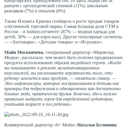
канцелярских принадлежностей, то здесь лидерство за
ранцем с ортопедической спинкой (11%), школьным
рюкзаком (7%) и пеналом (6%).
Также Илоанга Ершова сообщила о росте продаж товаров
собственной торговой марки. Самая большая доля СТМ в
России – в fashion-сегменте: (87% — модная одежда для
детей, 50% — для взрослых). Другие популярные сегменты
— «Зоотовары», «Детские товары» и «Игрушки».
Майя Москвичева
, генеральный директор «Мармелад
Медиа», рассказала, чем может быть полезно продвижению
продукта использование образов медийных героев.
«Когда
вы показываете в рекламе мультипликационных
персонажей, вы увеличиваете вероятность того, что
ребенку захочется ваш продукт, — отметила спикер. —
Это инфлюэнсеры, которые воспринимаются детьми как
примеры для подражания и одновременно как достаточно
близкие люди, практически друзья. Конечно, здесь важно
правильно выбрать героя для определенной аудитории,
учитывая возраст и пол ребенка».
Коммерческий директор «0+ Media»
Наталья Белянина