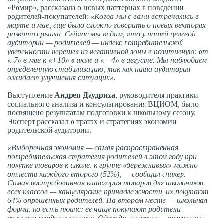
«Ромир», рассказала о новых паттернах в поведении
родителей-покупателей:
«Когда мы с вами встречались в
марте и мае, еще было сложно говорить о новых векторах
развития рынка. Сейчас мы видим, что у нашей целевой
аудитории — родителей — индекс потребительской
уверенности перешел из негативной зоны в позитивную: от
«-7» в мае к «+10» в июле и «+ 4» в августе. Мы наблюдаем
определенную стабилизацию, так как наша аудитория
ожидает улучшения ситуации».
Выступление
Андрея Даудриха
, руководителя практики
социального анализа и консультирования ВЦИОМ, было
посвящено результатам подготовки к школьному сезону.
Эксперт рассказал о тратах и стратегиях экономии
родительской аудитории.
«Выборочная экономия — самая распространенная
потребительская стратегия родителей в этом году при
покупке товаров к школе: к группе «бережливых» можно
отнести каждого второго (52%), — сообщил спикер. —
Самая востребованная категория товаров для школьников
всех классов — канцелярские принадлежности, их покупают
64% опрошенных родителей. На втором месте — школьная
форма, но есть нюанс: ее чаще покупают родители
учеников младших классов. Одежда, а именно – школьная и