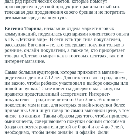
дала ряд практических советов, которые помогут
производителю детской продукции правильно выбрать
телеканал для продвижения своего бренда и не потратить
рекламные средства впустую.
Евгения Тюрина
, начальник отдела маркетинговых
коммуникаций, поделилась сценариями клиентского опыта
в ГК «Детский мир». В сети есть три типа покупателей,
рассказала Евгения – те, кто совершает покупки только в
рознице, онлайн-покупатели, а также те, кто приобретает
товары «Детского мира» как в торговых центрах, так и в
интернет-магазине.
Самая большая аудитория, которая приходит в магазин—
родители с детьми 7-12 лет. Для них это своего рода досуг,
им важно, чтобы ребенок участвовал в выборе одежды или
новой игрушки. Такие клиенты доверяют магазину, им
нравится представленный ассортимент. Интернет-
покупатели — родители детей от 0 до 3 лет. Это новое
поколение мам и пап, для которых онлайн-покупки более
привычны. Они ищут товар по самой выгодной цене, в том
числе, по акциям. Таким образом для того, чтобы привлечь
омниклиента, совершающего покупки обоими способами
(сюда относятся родители детей от 0 до 4 и от 4 до 7 лет),
необходимо, чтобы цены онлайн- и офлайн- были