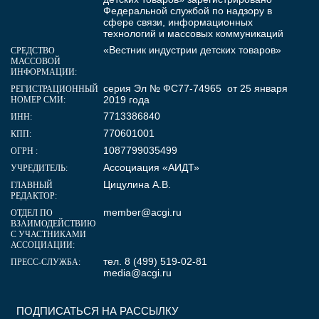
Федеральной службой по надзору в
сфере связи, информационных
технологий и массовых коммуникаций
«Вестник индустрии детских товаров»
СРЕДСТВО
МАССОВОЙ
ИНФОРМАЦИИ:
серия Эл № ФС77-74965 от 25 января
РЕГИСТРАЦИОННЫЙ
2019 года
НОМЕР СМИ:
7713386840
ИНН:
770601001
КПП:
1087799035499
ОГРН :
Ассоциация «АИДТ»
УЧРЕДИТЕЛЬ:
Цицулина А.В.
ГЛАВНЫЙ
РЕДАКТОР:
member@acgi.ru
ОТДЕЛ ПО
ВЗАИМОДЕЙСТВИЮ
С УЧАСТНИКАМИ
АССОЦИАЦИИ:
тел. 8 (499) 519-02-81
ПРЕСС-СЛУЖБА:
media@acgi.ru
ПОДПИСАТЬСЯ НА РАССЫЛКУ