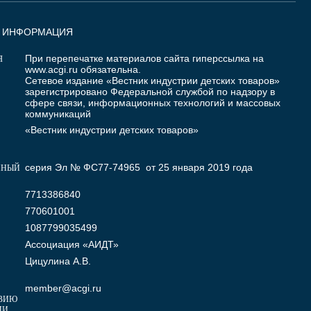
Я ИНФОРМАЦИЯ
При перепечатке материалов сайта гиперссылка на
Я
www.acgi.ru
обязательна.
Сетевое издание «Вестник индустрии детских товаров»
зарегистрировано Федеральной службой по надзору в
сфере связи, информационных технологий и массовых
коммуникаций
«Вестник индустрии детских товаров»
серия Эл № ФС77-74965 от 25 января 2019 года
ННЫЙ
7713386840
770601001
1087799035499
Ассоциация «АИДТ»
Цицулина А.В.
member@acgi.ru
ВИЮ
МИ