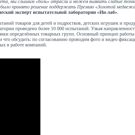
овета, мы слышим «боль» отрасли и можем выявить слабые точки
му было принято решение поддержать Премию «Золотой медвеж
ческий эксперт испытательной лаборатории
«Ин-лаб»
.
таний товаров для детей и подростков, детских игрушек и про
тории проведено более 10 000 испытаний. Узкая направленност
цифики определённых товарных групп. Основный принцип работы
ь и что обсудить: по согласованию проводим фото и видео фикса
ых в работе компаний.