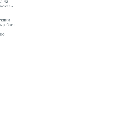
, на
онок»»
-
дукции
ь работы
цию