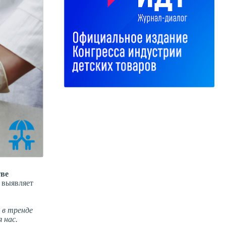
тве
 выявляет
 в тренде
 нас.