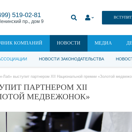
499) 519-02-81
ВСТУПИТ
енинский пр., дом 9
ЧНИК КОМПАНИЙ
НОВОСТИ
МЕДИА
Д
АССОЦИАЦИИ
НОВОСТИ ЗАКОНОДАТЕЛЬСТВА
НОВОС
н-Лаб» выступит партнером XII Национальной премии «Золотой медвежо
УПИТ ПАРТНЕРОМ XII
ЛОТОЙ МЕДВЕЖОНОК»