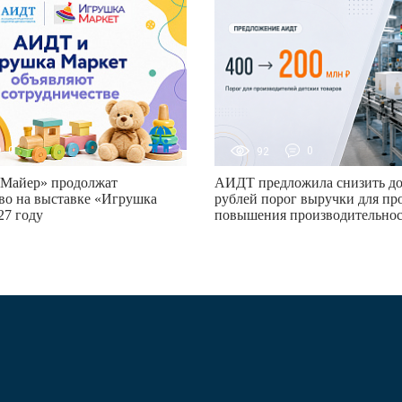
0
92
0
Майер» продолжат
АИДТ предложила снизить до
во на выставке «Игрушка
рублей порог выручки для пр
27 году
повышения производительно