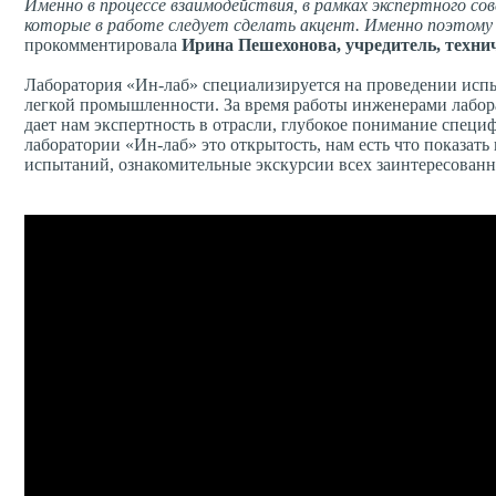
Именно в процессе взаимодействия, в рамках экспертного с
которые в работе следует сделать акцент. Именно поэто
прокомментировала
Ирина Пешехонова, учредитель, техни
Лаборатория «Ин-лаб» специализируется на проведении испы
легкой промышленности. За время работы инженерами лабора
дает нам экспертность в отрасли, глубокое понимание спе
лаборатории «Ин-лаб» это открытость, нам есть что показат
испытаний, ознакомительные экскурсии всех заинтересованн