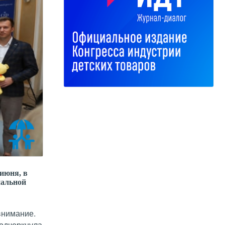
июня, в
нальной
внимание.
подчеркнула