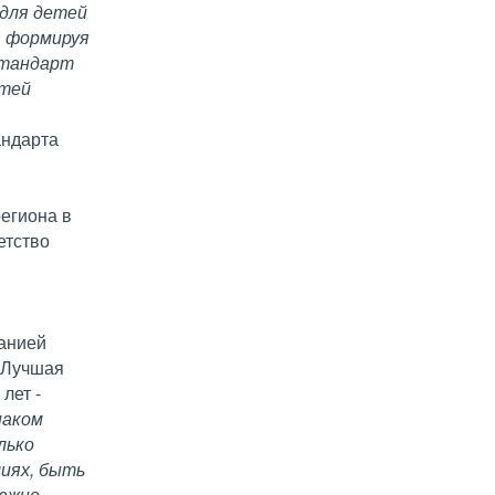
 для детей
, формируя
стандарт
етей
андарта
региона в
етство
панией
 «Лучшая
лет -
наком
лько
миях, быть
ажно,