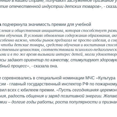
нные в нашей стране, получают заслуженное признание у
витие отечественной индустрии детских товаров»,
- сказ
а
подчеркнула значимость премии для учебной
слевая и общественная инициатива, которая способствует раз
тв обучения. В условиях обновления содержания образования, а
собенно важно, чтобы рынок предлагал не просто изделия, а со
 чтобы детские товары, средства обучения и воспитания спосо
ственным ценностям, соответствовали психолого-педагогическ
ми и в то же время вызывали интерес детей, могли удовлетвор
рсы задают ориентир по качеству, стимулируют здорову
бный процесс»
, - сказала она.
е соревновались в специальной номинации МЧС «Культура
сии - главный государственный инспектор РФ по пожарному
вил всех с юбилеем премии.
«Пусть сегодняшняя церемон
ия, радость общения и заряд позитивной энергии. Жела
мии – долгие годы работы, роста популярности и призна