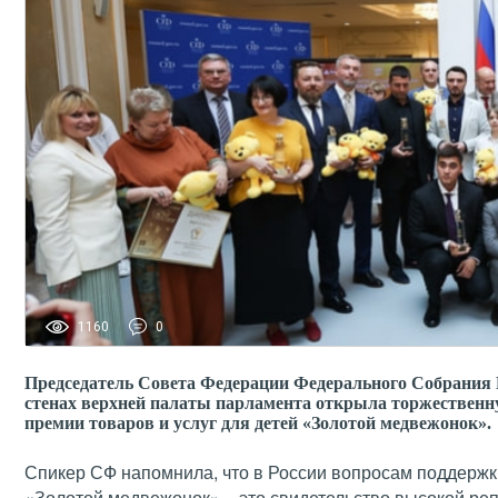
1160
0
Председатель Совета Федерации Федерального Собрания 
стенах верхней палаты парламента открыла торжествен
премии товаров и услуг для детей «Золотой медвежонок».
Спикер СФ напомнила, что в России вопросам поддержк
«Золотой медвежонок» – это свидетельство высокой ре