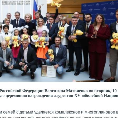
Российской Федерации Валентина Матвиенко во вторник, 10 
ную церемонию награждения лауреатов XV юбилейной Нацио
и семей с детьми уделяется комплексное и многоплановое 
путации компаний, символ профессионального признания, 