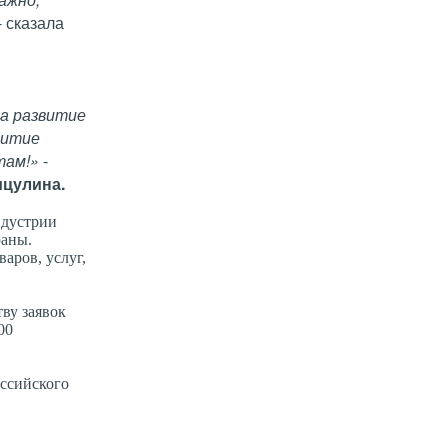
- сказала
на развитие
витие
там!»
-
ицулина.
ндустрии
раны.
аров, услуг,
ву заявок
00
оссийского