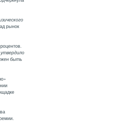
изического
зад рынок
процентов.
и утвердило
олжен быть
чо»
ении
лощадке
тва
ремии.