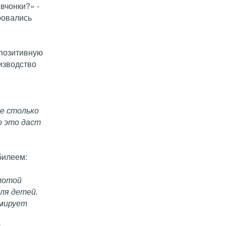
вчонки?» -
ровались
 позитивную
изводство
не столько
о это даст
билеем:
олотой
ля детей.
рмирует