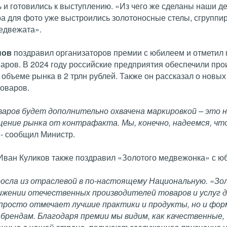
и готовились к выступлению. «Из чего же сделаны наши де
ра для фото уже выстроились золотоносные стелы, сгруппи
едвежата».
нов
поздравил организаторов премии с юбилеем и отметил
варов. В 2024 году российские предприятия обеспечили про
объеме рынка в 2 трлн рублей. Также он рассказал о новых
товаров.
аров будет дополнительно охвачена маркировкой – это 
щение рынка от контрафакта. Мы, конечно, надеемся, чт
- сообщил Министр.
Иван Куликов также поздравил «Золотого медвежонка» с ю
ыросла из отраслевой в по-настоящему Национальную. «З
ижении отечественных производителей товаров и услуг д
просто отмечает лучшие практики и продукты, но и фо
 брендам. Благодаря премии мы видим, как качественные,