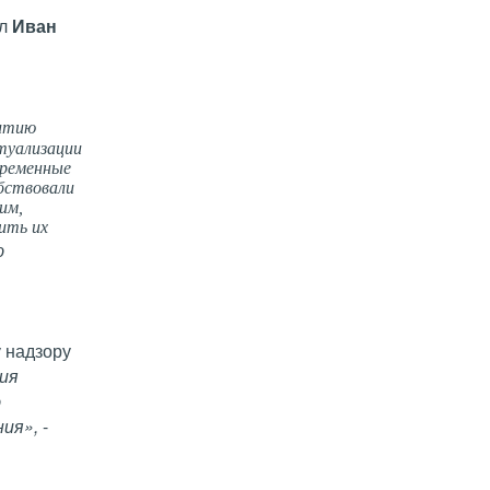
ал
Иван
витию
ктуализации
временные
бствовали
им,
ить их
ю
 надзору
ия
ю
ния»,
-