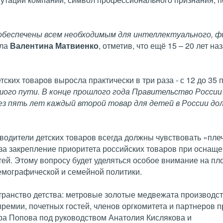
обеспечены всем необходимым для интеллектуального, ф
ала
Валентина Матвиенко
, отметив, что ещё 15 – 20 лет на
ских товаров выросла практически в три раза - с 12 до 35 
шого пути. В конце прошлого года Правительство Росси
ез пять лет каждый второй товар для детей в России д
одители детских товаров всегда должны чувствовать «пле
 за закрепление приоритета российских товаров при оснащ
ей. Этому вопросу будет уделяться особое внимание на п
емографической и семейной политики.
транство детства: метровые золотые медвежата производс
ремии, почетных гостей, членов оргкомитета и партнеров п
ора Попова под руководством Анатолия Кислякова и