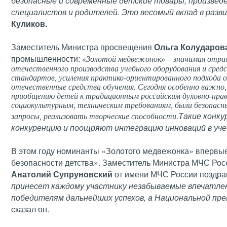
безопасные и современные детские товары, произведе
специалистов и родителей. Это весомый вклад в раз
Куликов.
Заместитель Министра просвещения
Ольга Колударов
промышленности:
«Золотой медвежонок» – значимая отра
отечественного производства учебного оборудования и средс
стандартов, усиления практико-ориентированного подхода о
отечественные средства обучения. Сегодня особенно важно,
приобщению детей к традиционным российским духовно-нрав
социокультурным, техническим требованиям, были безопасны
Такие конку
запросы, реализовать творческие способности.
конкуренцию и поощряют интеграцию инноваций в уче
В этом году номинанты «Золотого медвежонка» впервы
безопасности детства». Заместитель Министра МЧС Рос
Анатолий Супруновский
от имени МЧС России поздра
принесет каждому участнику незабываемые впечатлен
победителям дальнейших успехов, а Национальной пре
сказал он.