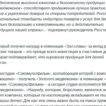
беспечение высокого качества и безопасности продукции
й медвежонок» способствует продвижению лучших практик
ие и укрепление доверия со стороны потребителей. Рос
циональные стандарты индустрии товаров и услуг для д
лько безопасными и качественными, но и действительно
удущего нашей страны»
, - подчеркнул руководитель Росст
оторый получил награду в номинации «Зал славы» за вклад 
ских товаров – это прежде всего инвестиции в счастливое д
орая подтверждает, что кировская продукция для детей
 он.
иностудии «Союзмультфильм», коллаборация которой с ком
оквашино» - получила «Золотого медвежонка» в номинации
ния «Союзмультфильма» - а сегодня студии исполняется 89 
й медвежонок».
«Награду, которая, безусловно, является з
яет компании, которые по-настоящему вкладывают не то
 наших детей. Для нас это очень важно быть на таких пре
оизводим игрушки, но тем не менее для нас невероятно в