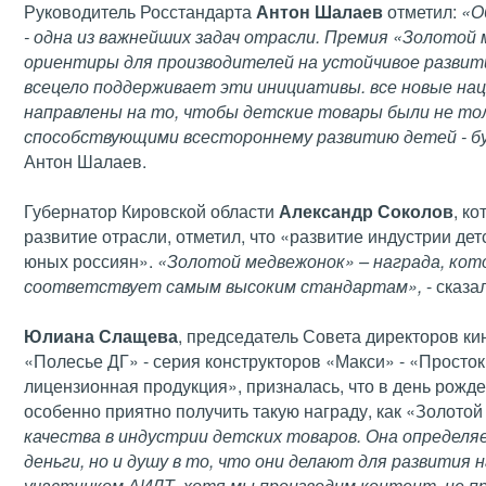
Руководитель Росстандарта
Антон Шалаев
отметил:
«О
- одна из важнейших задач отрасли. Премия «Золото
ориентиры для производителей на устойчивое развит
всецело поддерживает эти инициативы. все новые на
направлены на то, чтобы детские товары были не то
способствующими всестороннему развитию детей - б
Антон Шалаев.
Губернатор Кировской области
Александр Соколов
, к
развитие отрасли, отметил, что «развитие индустрии дет
юных россиян».
«Золотой медвежонок» – награда, кот
соответствует самым высоким стандартам»,
- сказал
Юлиана Слащева
, председатель Совета директоров к
«Полесье ДГ» - серия конструкторов «Макси» - «Прост
лицензионная продукция», призналась, что в день рожде
особенно приятно получить такую награду, как «Золото
качества в индустрии детских товаров. Она определ
деньги, но и душу в то, что они делают для развития
участником АИДТ, хотя мы производим контент, не пр