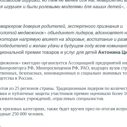
ля игрушек и были ролевыми моделями для наших детей»,
 маркером доверия родителей, экспертного признания и
Золотой медвежонок» объединяет лидеров, вдохновляет 
которая напрямую влияет на здоровье, воспитание и раз
победителей и желаю удачи в будущем году всем номинан
циональной премии товаров и услуг для детей
Антонина Ц
медвежонок» ежегодно организуется Ассоциацией предприятий и
Минпромторга РФ, Минпросвещения РФ, РАО, ведущих вузов cт
ственных, безопасных, инновационных и социально значимых тов
етства в России.
нтов из 25 регионов страны. Традиционным лидером по количест
вки и публичные защиты участников премии оценивали более 1
разовательных учреждений, отраслевых специалистов.
 призовых категориях, также будет вручен приз по итогам всер
рдные 250 000 человек.
е
.