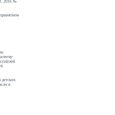
1. 2016 №
 принятием
ми
систему
ссийской
ей
и детских
асли и