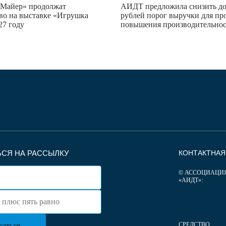
Майер» продолжат
АИДТ предложила снизить до
во на выставке «Игрушка
рублей порог выручки для пр
27 году
повышения производительно
СЯ НА РАССЫЛКУ
КОНТАКТНА
© АССОЦИАЦИ
«АИДТ»:
СРЕДСТВО