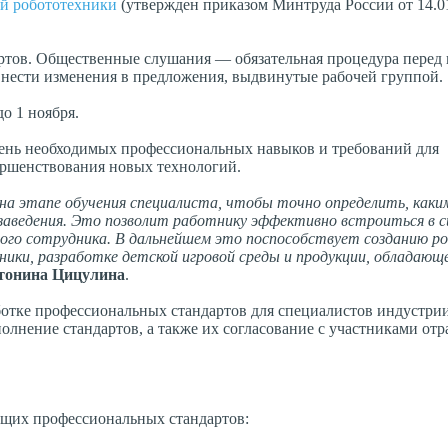
ой робототехники
(утвержден приказом Минтруда России от 14.0
ртов. Общественные слушания — обязательная процедура перед
внести изменения в предложения, выдвинутые рабочей группой.
о 1 ноября.
чень необходимых профессиональных навыков и требований для
ершенствования новых технологий.
на этапе обучения специалиста, чтобы точно определить, каки
 заведения. Это позволит работнику эффективно встроиться в 
ого сотрудника. В дальнейшем это поспособствует созданию ро
ики, разработке детской игровой среды и продукции, обладающ
тонина Цицулина
.
аботке профессиональных стандартов для специалистов индустри
лнение стандартов, а также их согласование с участниками отр
ющих профессиональных стандартов: