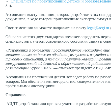
-
Специалист по проектированию детской и образовательн
3н).
Ассоциация выступила инициатором разработки этих станда
документов, в ходе которой приглашенные эксперты смогут 
Свои замечания вы можете направить на почту
legal@acgi.ru
д
Обновление этих двух стандартов поможет определить пере
специалистов с учетом современного состояния рынка и сов
«Разработка и обновление профстандартов необходима еще 
компетенциями он должен обладать, выпускаясь из учебного
трудовых отношений, а компании получить квалифицированн
конкурентоспособной детской и образовательной робототехн
развивающими функциями»,
— отмечает президент АИДТ
Ан
Ассоциация на протяжении десяти лет ведет работу по разр
товаров. Мы обеспечиваем методологию, содержательное напо
профильными институциями.
Справочно
АИДТ разработала или приняла участие в разработке следу