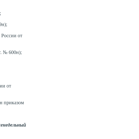
;
н);
 России от
. № 600н);
ии от
н приказом
енедельный