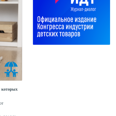
и которых
от