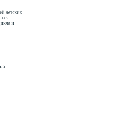
ей детских
ться
цикла и
ной