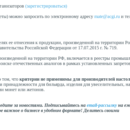
рганизаторов
(зарегистрироваться)
еты) можно запросить по электронному адресу
mate@acgi.ru
и те
лях ее отнесения к продукции, произведенной на территории Р
ительства Российской Федерации от 17.07.2015 г. № 719.
роизведенной на территории РФ, включается в реестры промыш
оиске отечественных аналогов в рамках установленных запрето
 том, что
критерии не применимы для производителей насто
и принадлежности для бильярда, изделия для увеселительных, н
ии монет или жетонов.
ледите за новостями. Подписывайтесь на
email-рассылку
на еж
е важное о бизнесе в удобном формате! Делитесь своими