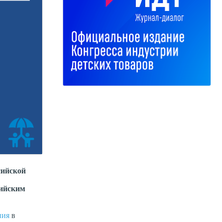
сийской
сийским
ния
в