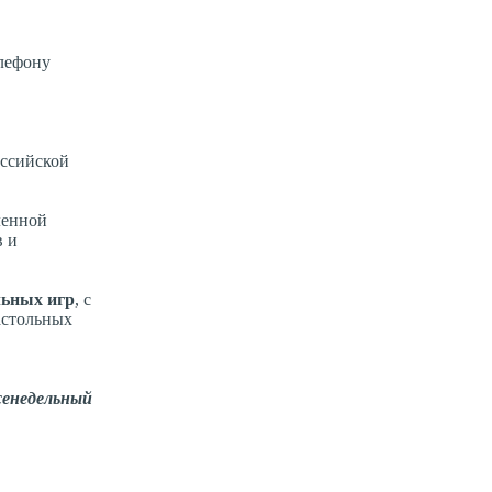
лефону
оссийской
ленной
в и
льных игр
, с
астольных
енедельный