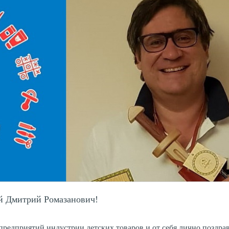
 Дмитрий Ромазанович!
редприятий индустрии детских товаров и от себя лично поздра