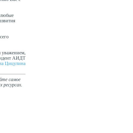
ь любые
азвития
сего
м уважением,
зидент АИДТ
на Цицулина
йте самое
х ресурсах.