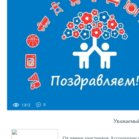
1312
0
Уважаемый
От имени участников Ассоциации п