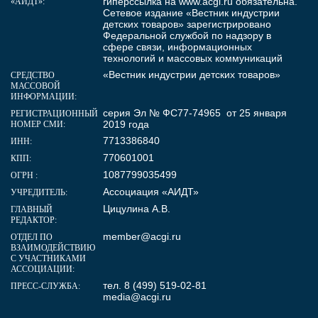
гиперссылка на
www.acgi.ru
обязательна.
«АИДТ»:
Сетевое издание «Вестник индустрии
детских товаров» зарегистрировано
Федеральной службой по надзору в
сфере связи, информационных
технологий и массовых коммуникаций
«Вестник индустрии детских товаров»
СРЕДСТВО
МАССОВОЙ
ИНФОРМАЦИИ:
серия Эл № ФС77-74965 от 25 января
РЕГИСТРАЦИОННЫЙ
2019 года
НОМЕР СМИ:
7713386840
ИНН:
770601001
КПП:
1087799035499
ОГРН :
Ассоциация «АИДТ»
УЧРЕДИТЕЛЬ:
Цицулина А.В.
ГЛАВНЫЙ
РЕДАКТОР:
member@acgi.ru
ОТДЕЛ ПО
ВЗАИМОДЕЙСТВИЮ
С УЧАСТНИКАМИ
АССОЦИАЦИИ:
тел. 8 (499) 519-02-81
ПРЕСС-СЛУЖБА:
media@acgi.ru