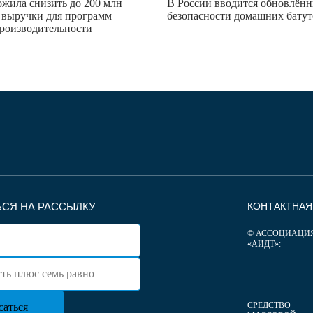
жила снизить до 200 млн
В России вводится обновлённ
 выручки для программ
безопасности домашних батут
роизводительности
СЯ НА РАССЫЛКУ
КОНТАКТНА
© АССОЦИАЦИ
«АИДТ»:
СРЕДСТВО