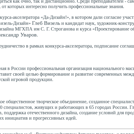
иться как очно, так и дистанционно. Среди преподавателей - са
 от которых интересно получить профессиональные знания.
урса-акселератора «Да-Дизайн!», в котором дали согласие участ
Глеб Визель
Визель-Дизайн»
и кандидат наук, художник-констру
изайна МГХПА им С. Г. Строганова и курса «Проектирование о
ександр Уваров
.
рудничество в рамках конкурса-акселератора, подписание согла
ная в России профессиональная организация национального мас
 ставит своей целью формирование и развитие современных меж
тской игровой продукции.
кое общественное творческое объединение, созданное специалис
00 специалистов, живущих и работающих в 65 городах России. 
, поддержка отечественного дизайна, создание условий для пр
их инициатив и прогрессивных идей.