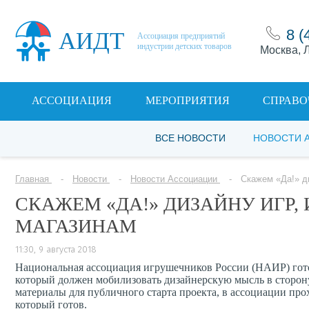
8 (
АИДТ
Ассоциация предприятий
индустрии детских товаров
Москва, Л
АССОЦИАЦИЯ
МЕРОПРИЯТИЯ
СПРАВО
ВСЕ НОВОСТИ
НОВОСТИ 
Главная
Новости
Новости Ассоциации
Скажем «Да!» д
СКАЖЕМ «ДА!» ДИЗАЙНУ ИГР
МАГАЗИНАМ
11:30, 9 августа 2018
Национальная ассоциация игрушечников России (НАИР) гото
который должен мобилизовать дизайнерскую мысль в сторон
материалы для публичного старта проекта, в ассоциации про
который готов.