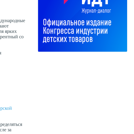
ждународные
чают
ля ярких
урентный со
я
ерской
пределяться
сле за