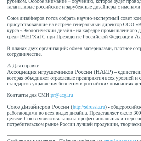
рубежом. Особое внимание – обучению, которое будет провод
талантливые российские и зарубежные дизайнеры с именами,
Союз дизайнеров готов собрать научно-экспертный совет конк
присутствовавшие на встрече генеральный директор ООО «
курса «Экологический дизайн» на кафедре промышленного д
Ал
сред» РАНГХиГС при Президенте Российской Федерации
В планах двух организаций: обмен материалами, плотное сот
сотрудничестве.
⚠ Для справки
Ассоциация игрушечников России (НАИР)
– единствен
которая объединяет отраслевые предприятия всех уровней и
стандартов управления бизнесом в российских компаниях де
Контакты для СМИ:
pr@acgi.ru
Союз Дизайнеров России (
http://sdrussia.ru
) - общероссийс
работающими во всех видах дизайна. Представляет около 30
целями Союза являются: защита профессиональных интересов
потребительском рынке России лучшей продукции, творческ