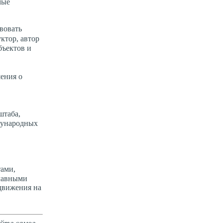
мые
вовать
ктор, автор
бъектов и
шения о
штаба,
дународных
тами,
Главными
одвижения на