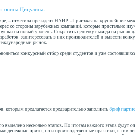
нтонина Цицулина:
ире, – отметила президент НАИР. –Приезжая на крупнейшие ме
ерес со стороны зарубежных компаний, которые пристально изу
грушки на новый уровень. Сократить цепочку выхода на рынок д
работок, заинтересовать в них производителей и вывести конк
а международный рынок.
водиться конкурсный отбор среди студентов и уже состоявшихс
в, которым предлагается предварительно заполнить
бриф партн
го выделено несколько этапов. По итогам каждого этапа будут о
ко денежные призы, но и производственные практики, в том чи