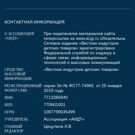
КОНТАКТНАЯ ИНФОРМАЦИЯ
При перепечатке материалов сайта
© АССОЦИАЦИЯ
гиперссылка на
www.acgi.ru
обязательна.
«АИДТ»:
Сетевое издание «Вестник индустрии
детских товаров» зарегистрировано
Федеральной службой по надзору в
сфере связи, информационных
технологий и массовых коммуникаций
«Вестник индустрии детских товаров»
СРЕДСТВО
МАССОВОЙ
ИНФОРМАЦИИ:
серия Эл № ФС77-74965 от 25 января
РЕГИСТРАЦИОННЫЙ
2019 года
НОМЕР СМИ:
7713386840
ИНН:
770601001
КПП:
1087799035499
ОГРН :
Ассоциация «АИДТ»
УЧРЕДИТЕЛЬ:
Цицулина А.В.
ГЛАВНЫЙ
РЕДАКТОР: