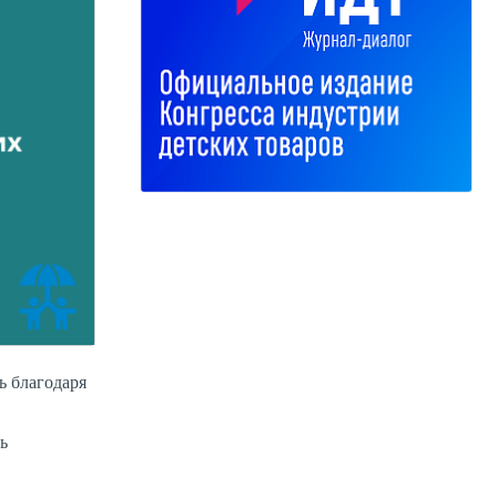
ь благодаря
ь