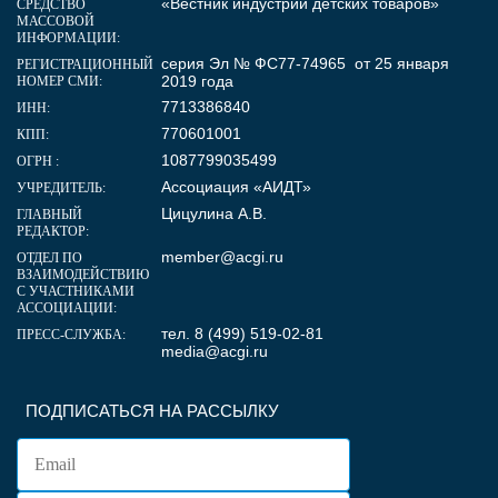
«Вестник индустрии детских товаров»
СРЕДСТВО
МАССОВОЙ
ИНФОРМАЦИИ:
серия Эл № ФС77-74965 от 25 января
РЕГИСТРАЦИОННЫЙ
2019 года
НОМЕР СМИ:
7713386840
ИНН:
770601001
КПП:
1087799035499
ОГРН :
Ассоциация «АИДТ»
УЧРЕДИТЕЛЬ:
Цицулина А.В.
ГЛАВНЫЙ
РЕДАКТОР:
member@acgi.ru
ОТДЕЛ ПО
ВЗАИМОДЕЙСТВИЮ
С УЧАСТНИКАМИ
АССОЦИАЦИИ:
тел. 8 (499) 519-02-81
ПРЕСС-СЛУЖБА:
media@acgi.ru
ПОДПИСАТЬСЯ НА РАССЫЛКУ