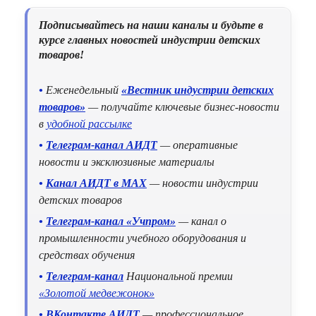
Подписывайтесь на наши каналы и будьте в
курсе главных новостей индустрии детских
товаров!
•
Еженедельный
«Вестник индустрии детских
товаров»
— получайте ключевые бизнес-новости
в
удобной рассылке
•
Телеграм-канал АИДТ
— оперативные
новости и эксклюзивные материалы
•
Канал АИДТ в MAX
— новости индустрии
детских товаров
•
Телеграм-канал «Учпром»
— канал о
промышленности учебного оборудования и
средствах обучения
•
Телеграм-канал
Национальной премии
«Золотой медвежонок»
•
ВКонтакте АИДТ
— профессиональное