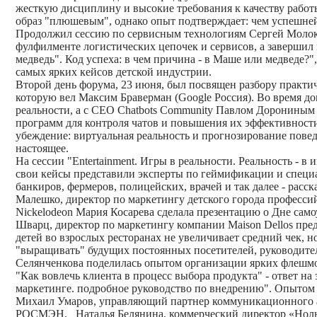
жесткую дисциплину и высокие требования к качеству работы
образ "плюшевым", однако опыт подтверждает: чем успешней 
Продолжил сессию по сервисным технологиям Сергей Молока
фулфилменте логистических цепочек и сервисов, а завершил
медведь". Код успеха: в чем причина - в Маше или медведе
самых ярких кейсов детской индустрии.
Второй день форума, 23 июня, был посвящен разбору практич
которую вел Максим Браверман (Google Россия). Во время до
реальности, а с CEO Chatbots Community Павлом Дорониным
программ для контроля чатов и повышения их эффективности
убеждение: виртуальная реальность и прогнозирование повед
настоящее.
На сессии "Entertainment. Игры в реальности. Реальность - 
свои кейсы представили эксперты по геймификации и специ
банкиров, фермеров, полицейских, врачей и так далее - расс
Малешко, директор по маркетингу детского города професси
Nickelodeon Мария Косарева сделала презентацию о Дне сам
Шварц, директор по маркетингу компании Maison Dellos пре
детей во взрослых ресторанах не увеличивает средний чек, 
"выращивать" будущих постоянных посетителей, руководите
Селянченкова поделилась опытом организации ярких флешмоб
"Как вовлечь клиента в процесс выбора продукта" - ответ на
маркетинге. подробное руководство по внедрению". Опытом
Михаил Умаров, управляющий партнер коммуникационного аг
РОСМЭН, Наталья Белянина, коммерческий директор «Ноль 