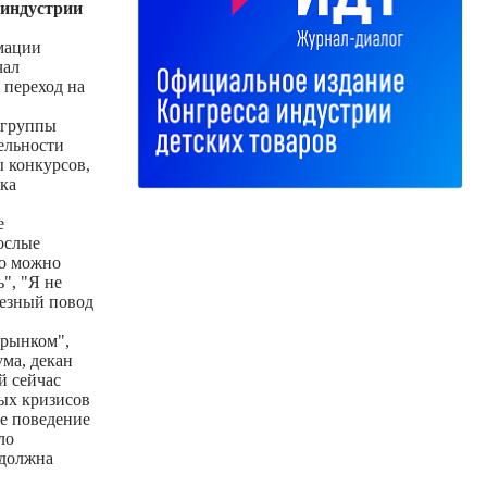
 индустрии
мации
чал
 переход на
 группы
ельности
ы конкурсов,
ка
е
ослые
то можно
", "Я не
ьезный повод
 рынком",
ума, декан
й сейчас
ных кризисов
е поведение
ло
 должна