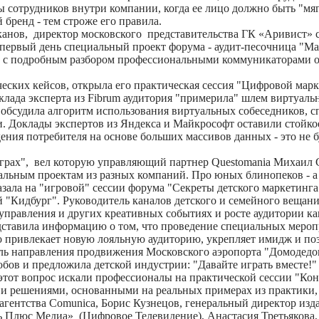
 сотрудников внутри компании, когда ее лицо должно быть "мяг
бренд - тем строже его правила.
нов, директор московского представительства ГК «Аривист» с
 первый день специальный проект форума - аудит-песочница "М
?", с подробным разбором профессиональными коммуникаторами о
еских кейсов, открыла его практическая сессия "Цифровой марк
клада эксперта из Fibrum аудитория "примерила" шлем виртуаль
 обсудила алгоритм использования виртуальных собеседников, 
. Доклады экспертов из Яндекса и Майкрософт оставили стойко
ения потребителя на основе больших массивов данных - это не б
в играх", вел которую управляющий партнер Questomania Михаил 
альным проектам из разных компаний. Про юных блинопеков - а
казала на "игровой" сессии форума "Секреты детского маркетинг
й "Кидбург". Руководитель каналов детского и семейного вещан
оуправления и других креативных событиях и росте аудитории к
дставила информацию о том, что проведение специальных мероп
но привлекает новую лояльную аудиторию, укрепляет имидж и по
ль направления продвижения Московского аэропорта "Домодедо
ов и предложила детской индустрии: "Давайте играть вместе!"
 этот вопрос искали профессионалы на практической сессии "Кон
 и решениями, основанными на реальных примерах из практики,
ентства Comunica, Борис Кузнецов, генеральный директор изда
Плюс Медиа» (Цифровое Телевидение), Анастасия Третьякова,