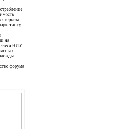
отребление,
чимость
о стороны
аркетингу,
и
ли на
бизнеса НИУ
 местах
Надежды
,
ство форума