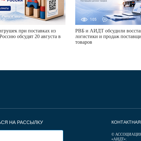
0
105
0
грушек при поставках из
РВБ и АИДТ обсудили восста
Россию обсудят 20 августа в
логистики и продаж поставщи
товаров
СЯ НА РАССЫЛКУ
КОНТАКТНА
© АССОЦИАЦИ
«АИДТ»: