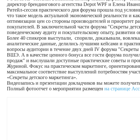
директор брендингового агентства Depot WPF и Елена Ивано
Ритейл-сессия практического дня форума прошла под условны
что такое модель актуальной экономической реальности и к
оптимизации цен со стороны производителей и приоритет ра
покупателей. В заключительной части форума "Секреты детс
поведенческому аудиту и покупательскому опыту, развитии 
Более 40 спикеров выступали, спорили, доказывали, вовлека
аналитические данные, делились лучшими кейсами и практик
вопросы аудитории в течение двух дней IV форума "Секреты
ВШЭ. А в качестве ценного бонуса все гости форума получили
продаж" и выслушали доступные практические советы и про
Журиной. Фокус на практическом маркетинге, ориентированн
максимальное соответствие выступлений потребностям учас
«Секреты детского маркетинга».
Видеозапись и презентации докладчиков вы можете получить
Полный фотоотчет о мероприятии размещен
на странице Ас