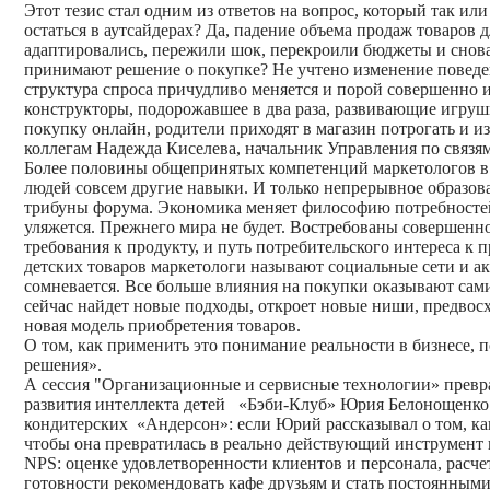
Этот тезис стал одним из ответов на вопрос, который так ил
остаться в аутсайдерах? Да, падение объема продаж товаров 
адаптировались, пережили шок, перекроили бюджеты и снова 
принимают решение о покупке? Не учтено изменение поведе
структура спроса причудливо меняется и порой совершенно 
конструкторы, подорожавшее в два раза, развивающие игруш
покупку онлайн, родители приходят в магазин потрогать и из
коллегам Надежда Киселева, начальник Управления по связ
Более половины общепринятых компетенций маркетологов в
людей совсем другие навыки. И только непрерывное образован
трибуны форума. Экономика меняет философию потребностей, 
уляжется. Прежнего мира не будет. Востребованы совершенно
требования к продукту, и путь потребительского интереса 
детских товаров маркетологи называют социальные сети и ак
сомневается. Все больше влияния на покупки оказывают сами
сейчас найдет новые подходы, откроет новые ниши, предвос
новая модель приобретения товаров.
О том, как применить это понимание реальности в бизнесе,
решения».
А сессия "Организационные и сервисные технологии» превр
развития интеллекта детей «Бэби-Клуб» Юрия Белонощенко
кондитерских «Андерсон»: если Юрий рассказывал о том, к
чтобы она превратилась в реально действующий инструмент 
NPS: оценке удовлетворенности клиентов и персонала, расч
готовности рекомендовать кафе друзьям и стать постоянными