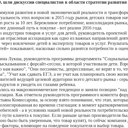
шли дискуссии специалистов в области стратегии развития
имулов развития в новой экономической реальности и трансфор
льность этих вопросов: в 2015 году рынок детских товаров на
п роста за 10 лет. Бережливое потребление, консолидация рынка,
лее длинный путь к покупке - вот реалии 2016 года.
индустрии товаров и услуг для детей, руководитель проектной
ая отраслевая ассоциация как одно из важных направлений деят
 через вовлечение детей в экспертизу товаров и услуг. Результат
й» показывают, насколько сильно разнятся потребности и оцен
ерина Лукша, руководитель программы департамента "Социальны
сказывания с форсайт-сессии, в которой участвовали дети. Взр
о нам важно", "Они пессимисты, депрессивные, не верят в то, ч
", "Учат как сдавать ЕГЭ, а не учат как планировать свою жизнь
авителей ведущей целевой аудитории всего детского рынка - сер
дуктов и увидеть их глазами ребенка.
лись на макроэкономические тенденции и заняли позицию "над
лизации. Как отметила руководитель программного комитета фор
на Комиссарова, за основу взято понимание, что этап, которы
пролонгированная во времени стагнация: в момент кратковремен
ителей - а в условиях нашей новой реальности потребительско
е пути клиента к покупке. Если раньше целью производителя бы
жно было быть уверенным, что товар купят), то сейчас компания
се факторы, влияющие на поведение покупателя и выбор товара.