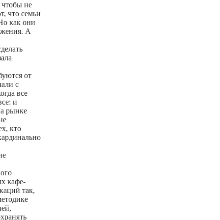
 чтобы не
т, что семьи
Но как они
ожения. А
сделать
зала
буются от
чали с
огда все
се: и
на рынке
не
х, кто
кардинально
ие
ного
х кафе-
каций так,
методике
лей,
охранять