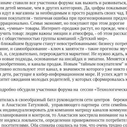
и иначе ставили все участники форума: как выжить и развиваться,
для детей меньше, чем в других категориях. Да, цифры показываю
идут в магазины за необходимым и просто радовать своих чад. 
ния покупателя - типичная ошибка при прогнозировании предл
иррационально. Семьи экономят, но покупают при этом дорогие
ки, «умные» товары. Интернет–продажи растут, но прежде, чем 
учить товар: людям важны эмоции и атмосфера, - об этом расска
ям с общественностью группы компаний «Детский мир».
 ближайшем будущем станут невостребованными: бизнесу потре
ие, и самообразование - ключ к занятости - такие прогнозы зву
и, следовательно, перерождается маркетинг. Не нужно ждать, к
 новые подходы, основанные на инсайдах и эмпатии. Меняется в
к приобретению, и каналы продаж. Новым "тайным покупателем" 
тивно используют этот канал, в значимости которого уже никто 
 дети, растущие в кибер-информационном мире. И успех ждет те
хитит ожидания молодых родителей, у которых сформировалась 
 подробно обсудили участники форума на сессии «Технологическ
атилась в своеобразный батл руководителя сети центров береж
 и Анастасии Татуловой, управляющего партнера сети семейны
ак индивидуализировать для компании матрицу каналов коммуни
планирования и контроля, то Анастасия заострила внимание на 
ете индекса лояльности, определении приверженности потребите
 посетителями. Оба спикера сошлись на том, что очень трудно с