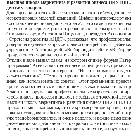
Высшая школа маркетинга и развития бизнеса НИУ ВШЭ, 
детских товаров.
Доклады аналитической сессии задали вектор обсуждению ст
маркетинговых моделей компаний. Цифры подтверждают актуа
восстановление, но вырос всего на 2%, это самый низкий тем
покупки в интернете, рост потребления в гипермаркетах и бо
Открывая форум Антонина Цицулина, президент Ассоциации 
«Стратегия развития АИДТ», рассказала, что профессиональн
утвердила изучение запросов главного потребителя - ребенка,
учрежденных Ассоциацией: «Выбор родителей» и «Выбор дете
продуктов со стороны родителей и детей.
Отклик в зале вызвал слайд, на котором спикер форума Кат
программы" Агентства стратегических инициатив, привела вы
"втюхивают то, что не интересно", "Не спрашивают о том, чт
что-то поменять", "Не знают про наши гаджеты, игры, фильмы
знаю, как использовать их советы". Этот срез мнений предст
критически отнестись к сложившимся механизмам оценки про
Участники форума как профессиональные маркетологи опира
чтобы видеть процессы в целом, не забывая о точечной дета
Высшей школы маркетинга и развития бизнеса НИУ ВШЭ Татья
проходит наша экономика, это не краткосрочный кризис, а 
важны исследования быстро меняющихся предпочтений потреб
уже трансформировалось и очень надолго, и важно изменени
размещение востребованного товара на полке (после чего мо
понять, как ее потребитель приходит к покупке, и изучить в