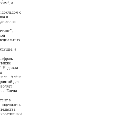
ким", а
 докладом о
аша и
дного из
етинг",
ной
специальных
е
удущее, а
Сафран,
 также
а" Надежда
ия
анала. Алёна
риятий для
зволяет
во" Елена
тент в
 поделились
тельства
 креативный