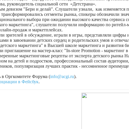
ва, руководитель социальной сети «Детстрана».
м девизом "Бери и делай". Слушатели узнали, как изменяется п
ак трансформировались сегменты рынка, спикеры обозначили зна
ционального выбора при ожидании высокого качества сервиса с
кого маркетинга", слушатели получили информацию по ритейл-м
онлайн-продаж и маркетплейсах.
ли зрителей в обсуждение, играли в игры, представляли цифры 
ами в завоевании детских сердец и родительских умов и отвеча
 детского маркетинга" в Высшей школе маркетинга и развития 
 приглашение на мастер-класс "In-store Promotion - маркетинг в
веренные маркетинговые рецепты от эксперта детского рынка 
ом на детей и подростков, профессиональный состав аудитории
тников, популяризация лучших практик - несомненное преимуще
 в Оргкомитете Форума (
info@acgi.ru
).
социации в Фейсбук
.