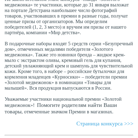
медвежонка» те участники, которые до 31 января выложат
на портале Детстрана наибольшее число фотографий
товаров, участвовавших в премии в разные годы, получат
ценные призы от организаторов. Мы определим
победителей (1, 2, 3 место) и вручим им призы от нашего
партнёра, компании «Мир детства».
В подарочные наборы входят 5 средств серии «Безупречный
дом», отмеченных медалями победителя «Золотого
медвежонка». Также это новинки бренда – жидкое крем-
мыло с экстрактом оливы, кремовый гель для купания,
детский увлажняющий крем и шампунь для чувствительной
кожи. Кроме того, в наборе – российские бутылочки для
кормления младенцев «Курносики» – победители премии
«Золотой медвежонок» в номинации «Товары для
малышей». Вся продукция выпускаются в России.
Уважаемые участники национальной премии «Золотой
Помогите родителям найти Ваши
медвежонок»!
товары
, отмеченные значком Премии в магазинах.
Страница конкурса >>>