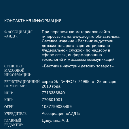
КОНТАКТНАЯ ИНФОРМАЦИЯ
При перепечатке материалов сайта
© АССОЦИАЦИЯ
гиперссылка на
www.acgi.ru
обязательна.
«АИДТ»:
Сетевое издание «Вестник индустрии
детских товаров» зарегистрировано
Федеральной службой по надзору в
сфере связи, информационных
технологий и массовых коммуникаций
«Вестник индустрии детских товаров»
СРЕДСТВО
МАССОВОЙ
ИНФОРМАЦИИ:
серия Эл № ФС77-74965 от 25 января
РЕГИСТРАЦИОННЫЙ
2019 года
НОМЕР СМИ:
7713386840
ИНН:
770601001
КПП:
1087799035499
ОГРН :
Ассоциация «АИДТ»
УЧРЕДИТЕЛЬ:
Цицулина А.В.
ГЛАВНЫЙ
РЕДАКТОР: