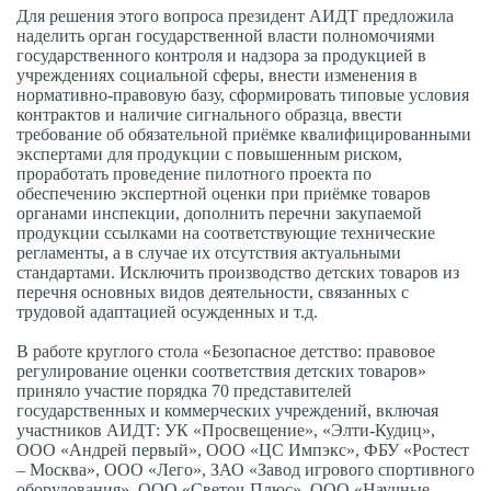
Для решения этого вопроса президент АИДТ предложила
наделить орган государственной власти полномочиями
государственного контроля и надзора за продукцией в
учреждениях социальной сферы, внести изменения в
нормативно-правовую базу, сформировать типовые условия
контрактов и наличие сигнального образца, ввести
требование об обязательной приёмке квалифицированными
экспертами для продукции с повышенным риском,
проработать проведение пилотного проекта по
обеспечению экспертной оценки при приёмке товаров
органами инспекции, дополнить перечни закупаемой
продукции ссылками на соответствующие технические
регламенты, а в случае их отсутствия актуальными
стандартами. Исключить производство детских товаров из
перечня основных видов деятельности, связанных с
трудовой адаптацией осужденных и т.д.
В работе круглого стола «Безопасное детство: правовое
регулирование оценки соответствия детских товаров»
приняло участие порядка 70 представителей
государственных и коммерческих учреждений, включая
участников АИДТ: УК «Просвещение», «Элти-Кудиц»,
ООО «Андрей первый», ООО «ЦС Импэкс», ФБУ «Ростест
– Москва», ООО «Лего», ЗАО «Завод игрового спортивного
оборудования», ООО «Светоч-Плюс», ООО «Научные