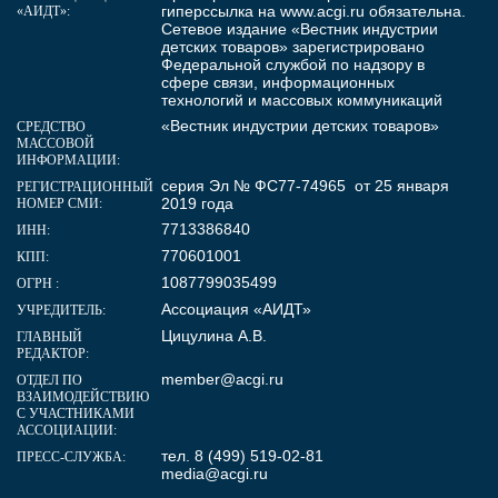
гиперссылка на
www.acgi.ru
обязательна.
«АИДТ»:
Сетевое издание «Вестник индустрии
детских товаров» зарегистрировано
Федеральной службой по надзору в
сфере связи, информационных
технологий и массовых коммуникаций
«Вестник индустрии детских товаров»
СРЕДСТВО
МАССОВОЙ
ИНФОРМАЦИИ:
серия Эл № ФС77-74965 от 25 января
РЕГИСТРАЦИОННЫЙ
2019 года
НОМЕР СМИ:
7713386840
ИНН:
770601001
КПП:
1087799035499
ОГРН :
Ассоциация «АИДТ»
УЧРЕДИТЕЛЬ:
Цицулина А.В.
ГЛАВНЫЙ
РЕДАКТОР:
member@acgi.ru
ОТДЕЛ ПО
ВЗАИМОДЕЙСТВИЮ
С УЧАСТНИКАМИ
АССОЦИАЦИИ:
тел. 8 (499) 519-02-81
ПРЕСС-СЛУЖБА:
media@acgi.ru