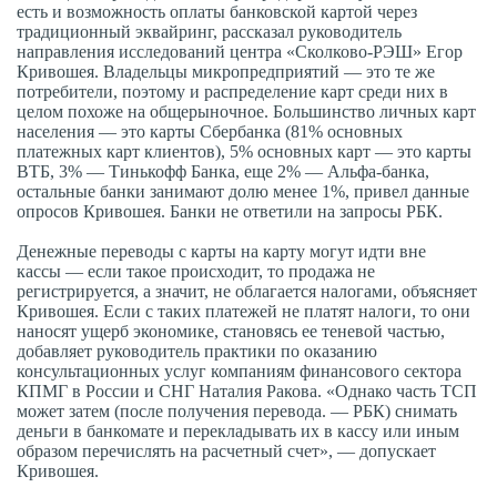
есть и возможность оплаты банковской картой через
традиционный эквайринг, рассказал руководитель
направления исследований центра «Сколково-РЭШ» Егор
Кривошея. Владельцы микропредприятий — это те же
потребители, поэтому и распределение карт среди них в
целом похоже на общерыночное. Большинство личных карт
населения — это карты Сбербанка (81% основных
платежных карт клиентов), 5% основных карт — это карты
ВТБ, 3% — Тинькофф Банка, еще 2% — Альфа-банка,
остальные банки занимают долю менее 1%, привел данные
опросов Кривошея. Банки не ответили на запросы РБК.
Денежные переводы с карты на карту могут идти вне
кассы — если такое происходит, то продажа не
регистрируется, а значит, не облагается налогами, объясняет
Кривошея. Если с таких платежей не платят налоги, то они
наносят ущерб экономике, становясь ее теневой частью,
добавляет руководитель практики по оказанию
консультационных услуг компаниям финансового сектора
КПМГ в России и СНГ Наталия Ракова. «Однако часть ТСП
может затем (после получения перевода. — РБК) снимать
деньги в банкомате и перекладывать их в кассу или иным
образом перечислять на расчетный счет», — допускает
Кривошея.