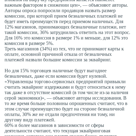
важным фактором в снижении цен», — объясняют авторы.
Авторы опроса попросили продавцов назвать размер
комиссии, при которой прием безналичных платежей не
будет иметь преимуществ перед приемом наличных. Для
12% магазинов, принимающих безналичные платежи, нет
такой комиссии, 36% затруднились ответить на этот вопрос.
Для 16% это комиссия в размере 1% и меньше, для 12% это
комиссия в размере 5%.
Треть магазинов (34%) из тех, что не принимают карты к
оплате, основной причиной отказа от безналичных
платежей назвали большие комиссии за эквайринг.
Но для 15% торговцев наличные будут выгоднее
безналичных, даже если комиссия будет нулевой.
«Управленцы торгово-сервисных предприятий привыкли
считать эквайринг издержками и будут относиться к нему
так даже в отсутствие комиссий (в том числе из-за наличия
серой экономики)», — объясняют авторы исследования. В
то же время больше половины опрошенных считают, что в
этом случае преимущество будет на стороне безналичной
оплаты, 30% же не отдали предпочтения ни тому, ни
другому виду платежей.
60% и более магазинов в зависимости от сферы
деятельности считают, что текущая эквайринговая