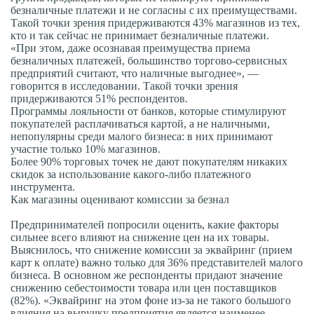
безналичные платежи и не согласны с их преимуществами.
Такой точки зрения придерживаются 43% магазинов из тех,
кто и так сейчас не принимает безналичные платежи.
«При этом, даже осознавая преимущества приема
безналичных платежей, большинство торгово-сервисных
предприятий считают, что наличные выгоднее», —
говорится в исследовании. Такой точки зрения
придерживаются 51% респондентов.
Программы лояльности от банков, которые стимулируют
покупателей расплачиваться картой, а не наличными,
непопулярны среди малого бизнеса: в них принимают
участие только 10% магазинов.
Более 90% торговых точек не дают покупателям никаких
скидок за использование какого-либо платежного
инструмента.
Как магазины оценивают комиссии за безнал
Предпринимателей попросили оценить, какие факторы
сильнее всего влияют на снижение цен на их товары.
Выяснилось, что снижение комиссии за эквайринг (прием
карт к оплате) важно только для 36% представителей малого
бизнеса. В основном же респонденты придают значение
снижению себестоимости товара или цен поставщиков
(82%). «Эквайринг на этом фоне из-за не такого большого
влияния на выручку предприятия является наименее