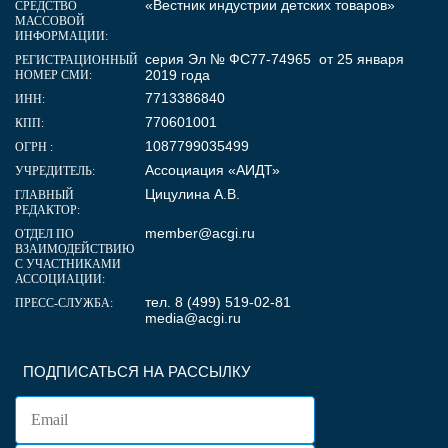
«Вестник индустрии детских товаров»
СРЕДСТВО
МАССОВОЙ
ИНФОРМАЦИИ:
серия Эл № ФС77-74965 от 25 января
РЕГИСТРАЦИОННЫЙ
2019 года
НОМЕР СМИ:
7713386840
ИНН:
770601001
КПП:
1087799035499
ОГРН :
Ассоциация «АИДТ»
УЧРЕДИТЕЛЬ:
Цицулина А.В.
ГЛАВНЫЙ
РЕДАКТОР:
member@acgi.ru
ОТДЕЛ ПО
ВЗАИМОДЕЙСТВИЮ
С УЧАСТНИКАМИ
АССОЦИАЦИИ:
тел. 8 (499) 519-02-81
ПРЕСС-СЛУЖБА:
media@acgi.ru
ПОДПИСАТЬСЯ НА РАССЫЛКУ