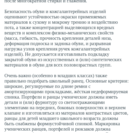
после многократной стирки и глажения.
Безопасность обуви и кожгалантерейных изделий
оценивают устойчивостью окраски применяемых
материалов к сухому и мокрому трению и воздействию
пота, а также концентрацией выделяющихся вредных
веществ и комплексом физико-механических свойств
(масса, гибкость, прочность крепления деталей низа,
деформация подноска и задника обуви, и разрывная
нагрузка узлов крепления ручек кожгалантерейных
изделий). Не допускается изготавливать подкладку
закрытой обуви из искусственных и (или) синтетических
материалов в обуви для всех половозрастных групп.
Очень важно (особенно в младших классах) также
правильно подобрать школьный ранец. Основные критерии:
широкие, регулируемые по длине ремни с
амортизирующими прокладками, жёсткая недеформируемая
спинка. Портфели и ранцы ученические должны иметь
детали и (или) фурнитуру со светоотражающими
элементами на передних, боковых поверхностях и верхнем
клапане и изготовляться из материалов контрастных цветов,
ранцы для детей младшего школьного возраста должны
быть снабжены формоустойчивой спинкой. Маркировка
ученических ранцев, портфелей и рюкзаков должна