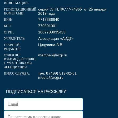
ИНФОРМАЦИИ:
серия Эл № ФС77-74965 от 25 января
РЕГИСТРАЦИОННЫЙ
2019 года
НОМЕР СМИ:
7713386840
ИНН:
770601001
КПП:
1087799035499
ОГРН :
Ассоциация «АИДТ»
УЧРЕДИТЕЛЬ:
Цицулина А.В.
ГЛАВНЫЙ
РЕДАКТОР:
member@acgi.ru
ОТДЕЛ ПО
ВЗАИМОДЕЙСТВИЮ
С УЧАСТНИКАМИ
АССОЦИАЦИИ:
тел. 8 (499) 519-02-81
ПРЕСС-СЛУЖБА:
media@acgi.ru
ПОДПИСАТЬСЯ НА РАССЫЛКУ