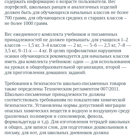
содержать информацию о возрасте пользователя. Вес
портфелей, школьных ранцев и аналогичных изделий
должен быть для обучающихся начальных классов не более
700 грамм, для обучающихся средних и старших классов –
не более 1000 грамм.
Вес ежедневного комплекта учебников и письменных
принадлежностей не должен превышать: для учащихся 1–2
классов — 1,5 кг, 3–4 классов — 2 кг, — 5–6 — 2,5 кг, 7–8 —
3,5 кг, 9–11-х — 4 кг. В целях профилактики нарушения
осанки обучающихся рекомендуется для начальных классов
иметь два комплекта учебников: один — для использования
на уроках в общеобразовательной организации, второй —
для приготовления домашних заданий.
Требования к безопасности школьно-письменных товаров
также определены Техническим регламентом 007/2011.
Школьно-письменные принадлежности должны
соответствовать требованиям по показателям химической
безопасности. Установлены нормы допустимой миграции
опасных химических веществ в водную и воздушную среду
(различных полимеров и сополимеров, фенола,
формальдегида и т.д). Для изготовления тетрадей школьных
и общих, для записи слов, для подготовки дошкольников к
письму, для нот, для школьных дневников должна