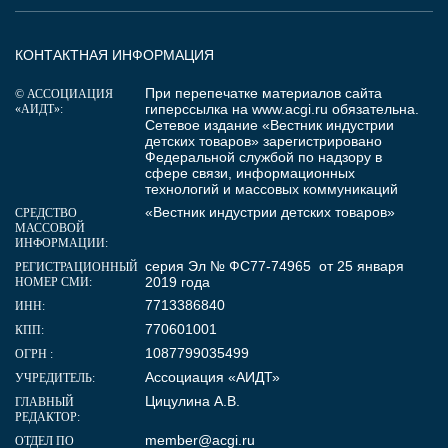
КОНТАКТНАЯ ИНФОРМАЦИЯ
При перепечатке материалов сайта
© АССОЦИАЦИЯ
гиперссылка на
www.acgi.ru
обязательна.
«АИДТ»:
Сетевое издание «Вестник индустрии
детских товаров» зарегистрировано
Федеральной службой по надзору в
сфере связи, информационных
технологий и массовых коммуникаций
«Вестник индустрии детских товаров»
СРЕДСТВО
МАССОВОЙ
ИНФОРМАЦИИ:
серия Эл № ФС77-74965 от 25 января
РЕГИСТРАЦИОННЫЙ
2019 года
НОМЕР СМИ:
7713386840
ИНН:
770601001
КПП:
1087799035499
ОГРН :
Ассоциация «АИДТ»
УЧРЕДИТЕЛЬ:
Цицулина А.В.
ГЛАВНЫЙ
РЕДАКТОР:
member@acgi.ru
ОТДЕЛ ПО