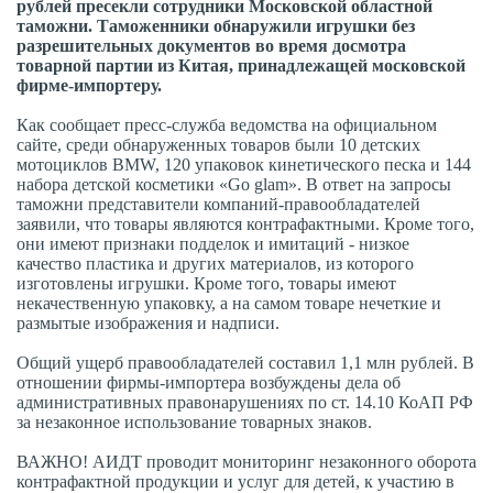
рублей пресекли сотрудники Московской областной
таможни. Таможенники обнаружили игрушки без
разрешительных документов во время досмотра
товарной партии из Китая, принадлежащей московской
фирме-импортеру.
Как сообщает пресс-служба ведомства на официальном
сайте, среди обнаруженных товаров были 10 детских
мотоциклов BMW, 120 упаковок кинетического песка и 144
набора детской косметики «Go glam». В ответ на запросы
таможни представители компаний-правообладателей
заявили, что товары являются контрафактными. Кроме того,
они имеют признаки подделок и имитаций - низкое
качество пластика и других материалов, из которого
изготовлены игрушки. Кроме того, товары имеют
некачественную упаковку, а на самом товаре нечеткие и
размытые изображения и надписи.
Общий ущерб правообладателей составил 1,1 млн рублей. В
отношении фирмы-импортера возбуждены дела об
административных правонарушениях по ст. 14.10 КоАП РФ
за незаконное использование товарных знаков.
ВАЖНО! АИДТ проводит мониторинг незаконного оборота
контрафактной продукции и услуг для детей, к участию в