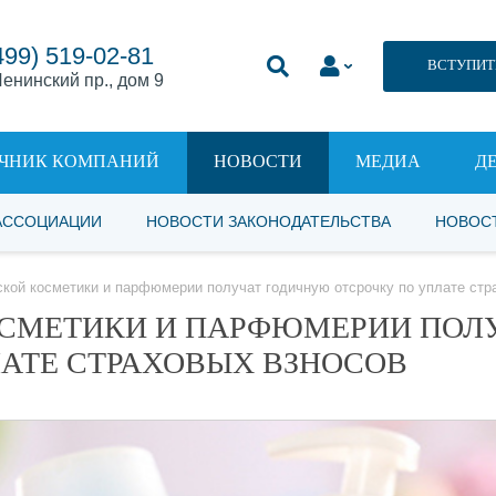
499) 519-02-81
ВСТУПИТ
енинский пр., дом 9
ЧНИК КОМПАНИЙ
НОВОСТИ
МЕДИА
Д
АССОЦИАЦИИ
НОВОСТИ ЗАКОНОДАТЕЛЬСТВА
НОВОС
кой косметики и парфюмерии получат годичную отсрочку по уплате стр
ОСМЕТИКИ И ПАРФЮМЕРИИ ПОЛ
АТЕ СТРАХОВЫХ ВЗНОСОВ