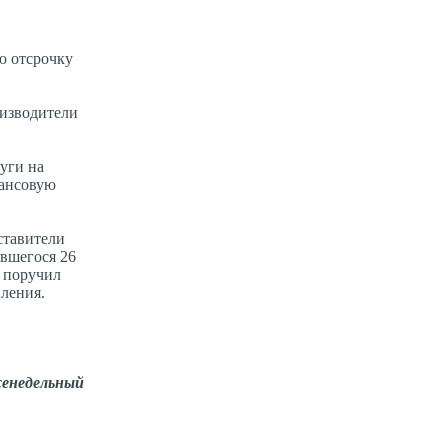
ю отсрочку
оизводители
уги на
нансовую
ставители
явшегося 26
и поручил
ления.
енедельный