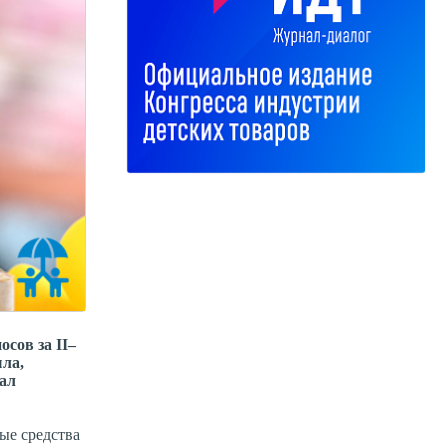
сов за II–
ыла,
ал
ые средства