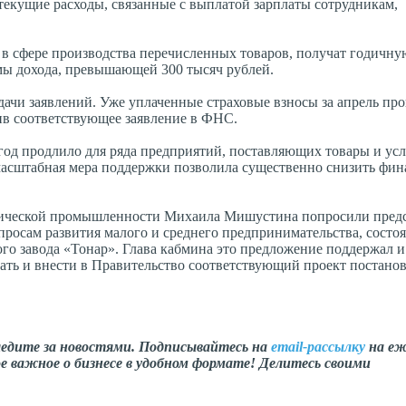
текущие расходы, связанные с выплатой зарплаты сотрудникам,
в сфере производства перечисленных товаров, получат годичну
ммы дохода, превышающей 300 тысяч рублей.
одачи заявлений. Уже уплаченные страховые взносы за апрель пр
вив соответствующее заявление в ФНС.
год продлило для ряда предприятий, поставляющих товары и усл
 масштабная мера поддержки позволила существенно снизить фи
имической промышленности Михаила Мишустина попросили пред
просам развития малого и среднего предпринимательства, состо
го завода «Тонар». Глава кабмина это предложение поддержал 
ь и внести в Правительство соответствующий проект постанов
ледите за новостями. Подписывайтесь на
email-рассылку
на еж
е важное о бизнесе в удобном формате! Делитесь своими