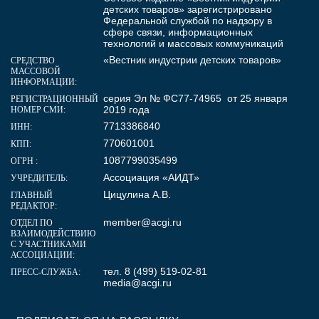
детских товаров» зарегистрировано
Федеральной службой по надзору в
сфере связи, информационных
технологий и массовых коммуникаций
«Вестник индустрии детских товаров»
СРЕДСТВО
МАССОВОЙ
ИНФОРМАЦИИ:
серия Эл № ФС77-74965 от 25 января
РЕГИСТРАЦИОННЫЙ
2019 года
НОМЕР СМИ:
7713386840
ИНН:
770601001
КПП:
1087799035499
ОГРН :
Ассоциация «АИДТ»
УЧРЕДИТЕЛЬ:
Цицулина А.В.
ГЛАВНЫЙ
РЕДАКТОР:
member@acgi.ru
ОТДЕЛ ПО
ВЗАИМОДЕЙСТВИЮ
С УЧАСТНИКАМИ
АССОЦИАЦИИ:
тел. 8 (499) 519-02-81
ПРЕСС-СЛУЖБА:
media@acgi.ru