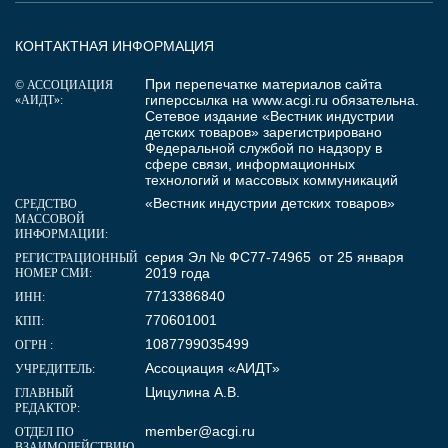
КОНТАКТНАЯ ИНФОРМАЦИЯ
При перепечатке материалов сайта
© АССОЦИАЦИЯ
гиперссылка на
www.acgi.ru
обязательна.
«АИДТ»:
Сетевое издание «Вестник индустрии
детских товаров» зарегистрировано
Федеральной службой по надзору в
сфере связи, информационных
технологий и массовых коммуникаций
«Вестник индустрии детских товаров»
СРЕДСТВО
МАССОВОЙ
ИНФОРМАЦИИ:
серия Эл № ФС77-74965 от 25 января
РЕГИСТРАЦИОННЫЙ
2019 года
НОМЕР СМИ:
7713386840
ИНН:
770601001
КПП:
1087799035499
ОГРН :
Ассоциация «АИДТ»
УЧРЕДИТЕЛЬ:
Цицулина А.В.
ГЛАВНЫЙ
РЕДАКТОР:
member@acgi.ru
ОТДЕЛ ПО
ВЗАИМОДЕЙСТВИЮ