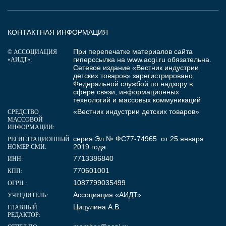
КОНТАКТНАЯ ИНФОРМАЦИЯ
При перепечатке материалов сайта
© АССОЦИАЦИЯ
гиперссылка на
www.acgi.ru
обязательна.
«АИДТ»:
Сетевое издание «Вестник индустрии
детских товаров» зарегистрировано
Федеральной службой по надзору в
сфере связи, информационных
технологий и массовых коммуникаций
«Вестник индустрии детских товаров»
СРЕДСТВО
МАССОВОЙ
ИНФОРМАЦИИ:
серия Эл № ФС77-74965 от 25 января
РЕГИСТРАЦИОННЫЙ
2019 года
НОМЕР СМИ:
7713386840
ИНН:
770601001
КПП:
1087799035499
ОГРН :
Ассоциация «АИДТ»
УЧРЕДИТЕЛЬ:
Цицулина А.В.
ГЛАВНЫЙ
РЕДАКТОР: