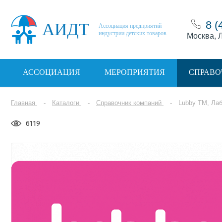
8 (
АИДТ
Ассоциация предприятий
индустрии детских товаров
Москва, Л
АССОЦИАЦИЯ
МЕРОПРИЯТИЯ
СПРАВО
Главная
Каталоги
Справочник компаний
Lubby TM, Ла
6119