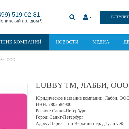
499) 519-02-81
ВСТУПИТ
енинский пр., дом 9
ЧНИК КОМПАНИЙ
НОВОСТИ
МЕДИА
Д
бби, ООО
LUBBY TM, ЛАББИ, ООО
Юридическое название компании:
Лабби, ОО
ИНН:
7802584900
Регион:
Санкт-Петербург
Город:
Санкт-Петербург
Адрес:
Парнас, 5-й Верхний пер. д.1, лит. Ж