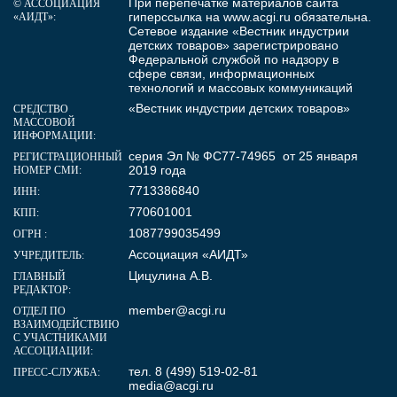
При перепечатке материалов сайта
© АССОЦИАЦИЯ
гиперссылка на
www.acgi.ru
обязательна.
«АИДТ»:
Сетевое издание «Вестник индустрии
детских товаров» зарегистрировано
Федеральной службой по надзору в
сфере связи, информационных
технологий и массовых коммуникаций
«Вестник индустрии детских товаров»
СРЕДСТВО
МАССОВОЙ
ИНФОРМАЦИИ:
серия Эл № ФС77-74965 от 25 января
РЕГИСТРАЦИОННЫЙ
2019 года
НОМЕР СМИ:
7713386840
ИНН:
770601001
КПП:
1087799035499
ОГРН :
Ассоциация «АИДТ»
УЧРЕДИТЕЛЬ:
Цицулина А.В.
ГЛАВНЫЙ
РЕДАКТОР:
member@acgi.ru
ОТДЕЛ ПО
ВЗАИМОДЕЙСТВИЮ
С УЧАСТНИКАМИ
АССОЦИАЦИИ:
тел. 8 (499) 519-02-81
ПРЕСС-СЛУЖБА:
media@acgi.ru