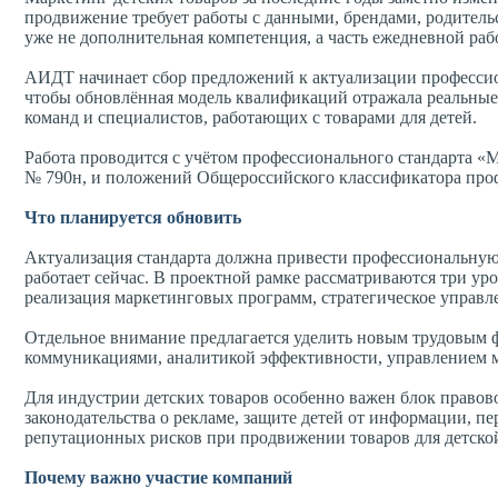
продвижение требует работы с данными, брендами, родитель
уже не дополнительная компетенция, а часть ежедневной раб
АИДТ начинает сбор предложений к актуализации профессион
чтобы обновлённая модель квалификаций отражала реальные з
команд и специалистов, работающих с товарами для детей.
Работа проводится с учётом профессионального стандарта «М
№ 790н, и положений Общероссийского классификатора проф
Что планируется обновить
Актуализация стандарта должна привести профессиональную м
работает сейчас. В проектной рамке рассматриваются три ур
реализация маркетинговых программ, стратегическое управл
Отдельное внимание предлагается уделить новым трудовым
коммуникациями, аналитикой эффективности, управлением 
Для индустрии детских товаров особенно важен блок правов
законодательства о рекламе, защите детей от информации, п
репутационных рисков при продвижении товаров для детской
Почему важно участие компаний