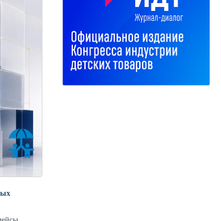
вых
лейсы,