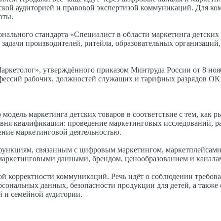
ской аудиторией и правовой экспертизой коммуникаций. Для ко
оты.
ального стандарта «Специалист в области маркетинга детских 
адачи производителей, ритейла, образовательных организаций, d
аркетолог», утверждённого приказом Минтруда России от 8 нояб
ессий рабочих, должностей служащих и тарифных разрядов ОК 
одель маркетинга детских товаров в соответствие с тем, как р
овня квалификации: проведение маркетинговых исследований, р
ение маркетинговой деятельностью.
 функциям, связанным с цифровым маркетингом, маркетплейсам
маркетинговыми данными, брендом, ценообразованием и канала
ой корректности коммуникаций. Речь идёт о соблюдении требов
ерсональных данных, безопасности продукции для детей, а также
 и семейной аудитории.