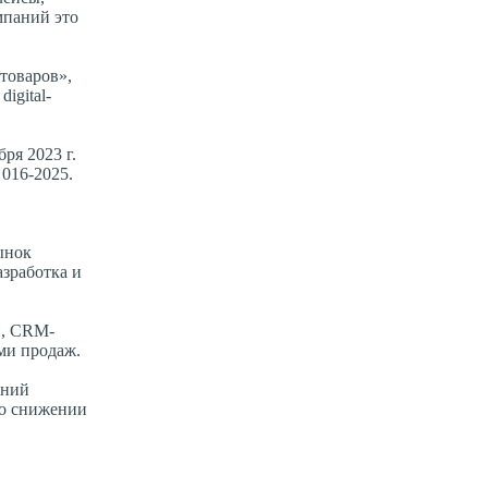
мпаний это
товаров»,
igital-
ря 2023 г.
016-2025.
ынок
азработка и
и, CRM-
ми продаж.
аний
 о снижении