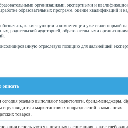
 образовательными организациями, экспертными и квалификаци
азработке образовательных программ, оценке квалификаций и к
обозначить, какие функции и компетенции уже стали нормой на
анных, родительской аудиторией, образовательными организациям
ий.
консолидированную отраслевую позицию для дальнейшей экспер
о описать
и сегодня реально выполняют маркетологи, бренд-менеджеры, digi
ы и руководители маркетинговых подразделений в компаниях
етских товаров.
енования используются в штатных расписаниях, какие требовани