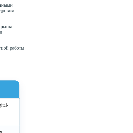
онными
адровом
 рынке:
и,
тной работы
tal-
я