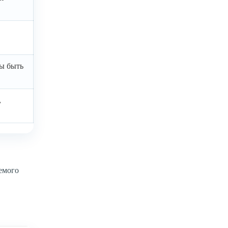
ны быть
,
емого