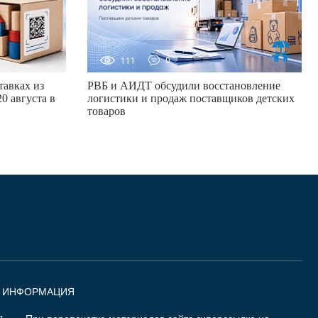
111
0
авках из
РВБ и АИДТ обсудили восстановление
0 августа в
логистики и продаж поставщиков детских
товаров
Я ИНФОРМАЦИЯ